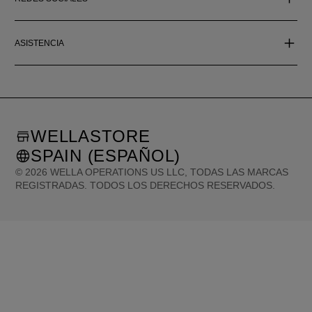
ASISTENCIA
WELLASTORE
SPAIN (ESPAÑOL)
©
2026
WELLA OPERATIONS US LLC, TODAS LAS MARCAS
REGISTRADAS. TODOS LOS DERECHOS RESERVADOS.
United States (English)
Great Britain (English)
Australia (English)
Portugal (Português)
Spain (Español)
France (Français)
Canada (English)
Canada (Français)
Germany (Deutsch)
Italy (Italiano)
Sweden (English)
Finland (English)
Netherlands (English)
Norway (English)
Greece (Ελληνικά)
Belgium (Français)
Denmark (English)
Austria (Deutsch)
Switzerland (Deutsch)
Switzerland (Français)
Poland (Polski)
United Arab Emirates (العربية)
Czech Republic (Čeština)
Brazil (Português)
Japan (日本語)