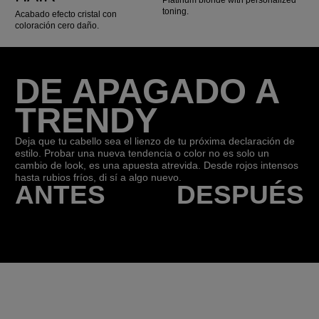
Platinum blonde with personalized
toning.
Acabado efecto cristal con
coloración cero daño.
DE APAGADO A
TRENDY
Deja que tu cabello sea el lienzo de tu próxima declaración de
estilo. Probar una nueva tendencia o color no es solo un
cambio de look, es una apuesta atrevida. Desde rojos intensos
hasta rubios fríos, di sí a algo nuevo.
ANTES
DESPUÉS