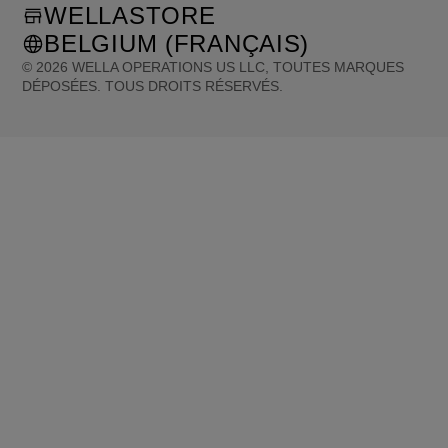
WELLASTORE
BELGIUM (FRANÇAIS)
©
2026
WELLA OPERATIONS US LLC, TOUTES MARQUES
DÉPOSÉES. TOUS DROITS RÉSERVÉS.
United States (English)
Great Britain (English)
Australia (English)
Portugal (Português)
Spain (Español)
France (Français)
Canada (English)
Canada (Français)
Germany (Deutsch)
Italy (Italiano)
Sweden (English)
Finland (English)
Netherlands (English)
Norway (English)
Greece (Ελληνικά)
Belgium (Français)
Denmark (English)
Austria (Deutsch)
Switzerland (Deutsch)
Switzerland (Français)
Poland (Polski)
United Arab Emirates (العربية)
Czech Republic (Čeština)
Brazil (Português)
Japan (日本語)