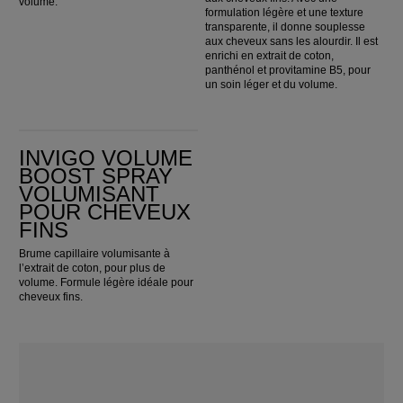
volume.
formulation légère et une texture
transparente, il donne souplesse
aux cheveux sans les alourdir. Il est
enrichi en extrait de coton,
panthénol et provitamine B5, pour
un soin léger et du volume.
Invigo Volume Boost Spray Volumisant pour cheveux fins
INVIGO VOLUME
BOOST SPRAY
VOLUMISANT
POUR CHEVEUX
FINS
Brume capillaire volumisante à
l’extrait de coton, pour plus de
volume. Formule légère idéale pour
cheveux fins.