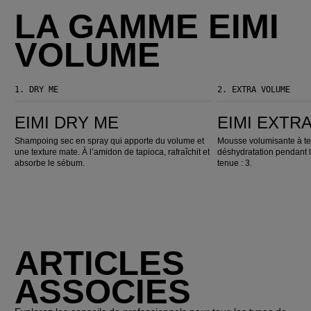
LA GAMME EIMI
VOLUME
1.
DRY ME
2.
EXTRA VOLUME
EIMI Dry Me
EIMI Extra Volume
EIMI DRY ME
EIMI EXTR
Shampoing sec en spray qui apporte du volume et
Mousse volumisante à ten
une texture mate. À l’amidon de tapioca, rafraîchit et
déshydratation pendant 
absorbe le sébum.
tenue : 3.
ARTICLES
ASSOCIES