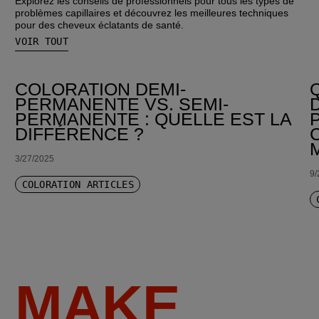
Explorez les conseils de professionnels pour tous les types de
problèmes capillaires et découvrez les meilleures techniques
pour des cheveux éclatants de santé.
VOIR TOUT
COLORATION DEMI-
PERMANENTE VS. SEMI-
PERMANENTE : QUELLE EST LA
DIFFÉRENCE ?
3/27/2025
9/
COLORATION ARTICLES
MAKE