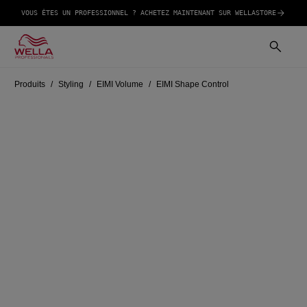
VOUS ÊTES UN PROFESSIONNEL ? ACHETEZ MAINTENANT SUR WELLASTORE
Produits
Styling
EIMI Volume
EIMI Shape Control