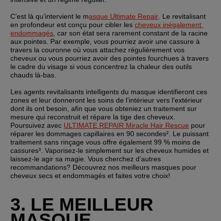
C’est là qu’intervient le m
asque Ultimate Repair
. Le revitalisant 
en profondeur est conçu pour cibler les 
cheveux inégalement 
endommagés
, car son état sera rarement constant de la racine 
aux pointes. Par exemple, vous pourriez avoir une cassure à 
travers la couronne où vous attachez régulièrement vos 
cheveux ou vous pourriez avoir des pointes fourchues à travers 
le cadre du visage si vous concentrez la chaleur des outils 
chauds là-bas.
Les agents revitalisants intelligents du masque identifieront ces 
zones et leur donneront les soins de l’intérieur vers l’extérieur 
dont ils ont besoin, afin que vous obteniez un traitement sur 
mesure qui reconstruit et répare la tige des cheveux. 
Poursuivez avec 
ULTIMATE REPAIR Miracle Hair Rescue
 pour 
réparer les dommages capillaires en 90 secondes². Le puissant 
traitement sans rinçage vous offre également 99 % moins de 
cassures³. Vaporisez-le simplement sur les cheveux humides et 
laissez-le agir sa magie. Vous cherchez d’autres 
recommandations? Découvrez nos meilleurs masques pour 
cheveux secs et endommagés et faites votre choix!
3. LE MEILLEUR 
MASQUE 