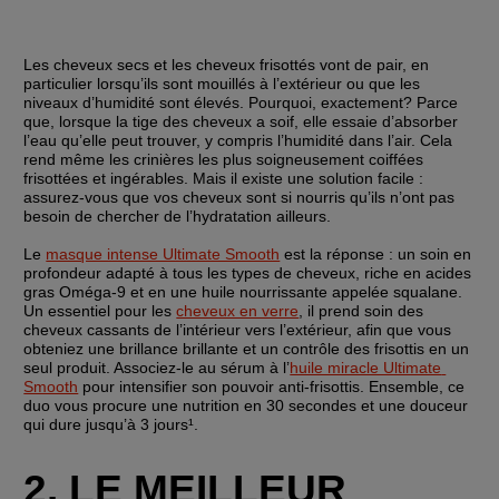
Les cheveux secs et les cheveux frisottés vont de pair, en 
particulier lorsqu’ils sont mouillés à l’extérieur ou que les 
niveaux d’humidité sont élevés. Pourquoi, exactement? Parce 
que, lorsque la tige des cheveux a soif, elle essaie d’absorber 
l’eau qu’elle peut trouver, y compris l’humidité dans l’air. Cela 
rend même les crinières les plus soigneusement coiffées 
frisottées et ingérables. Mais il existe une solution facile : 
assurez-vous que vos cheveux sont si nourris qu’ils n’ont pas 
besoin de chercher de l’hydratation ailleurs.
Le 
masque intense Ultimate Smooth
 est la réponse : un soin en 
profondeur adapté à tous les types de cheveux, riche en acides 
gras Oméga-9 et en une huile nourrissante appelée squalane. 
Un essentiel pour les 
cheveux en verre
, il prend soin des 
cheveux cassants de l’intérieur vers l’extérieur, afin que vous 
obteniez une brillance brillante et un contrôle des frisottis en un 
seul produit. Associez-le au sérum à l’
huile miracle Ultimate 
Smooth
 pour intensifier son pouvoir anti-frisottis. Ensemble, ce 
duo vous procure une nutrition en 30 secondes et une douceur 
qui dure jusqu’à 3 jours¹.
2. LE MEILLEUR 