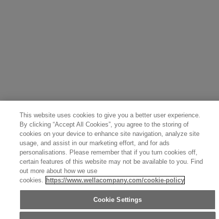
Poland (Polski)
United Arab Emirates (العربية)
Czech Republic (Čeština)
Brazil (Português)
Japan (日本語)
This website uses cookies to give you a better user experience.
By clicking “Accept All Cookies”, you agree to the storing of
cookies on your device to enhance site navigation, analyze site
usage, and assist in our marketing effort, and for ads
personalisations. Please remember that if you turn cookies off,
certain features of this website may not be available to you. Find
out more about how we use
cookies.
https://www.wellacompany.com/cookie-policy
Cookie Settings