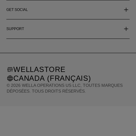
GET SOCIAL
SUPPORT
WELLASTORE
CANADA (FRANÇAIS)
©
2026
WELLA OPERATIONS US LLC, TOUTES MARQUES
DÉPOSÉES. TOUS DROITS RÉSERVÉS.
United States (English)
Great Britain (English)
Australia (English)
Portugal (Português)
Spain (Español)
France (Français)
Canada (English)
Canada (Français)
Germany (Deutsch)
Italy (Italiano)
Sweden (English)
Finland (English)
Netherlands (English)
Norway (English)
Greece (Ελληνικά)
Belgium (Français)
Denmark (English)
Austria (Deutsch)
Switzerland (Deutsch)
Switzerland (Français)