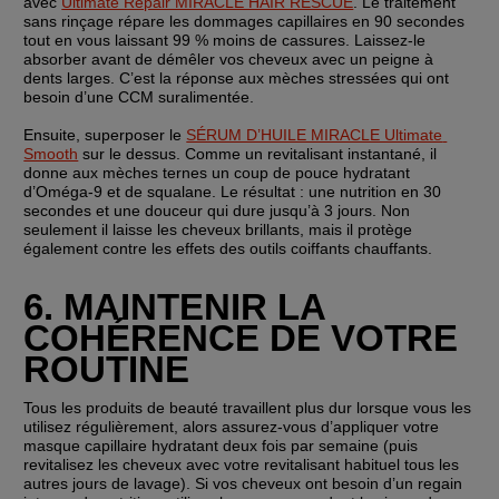
avec 
Ultimate Repair MIRACLE HAIR RESCUE
. Le traitement 
sans rinçage répare les dommages capillaires en 90 secondes 
tout en vous laissant 99 % moins de cassures. Laissez-le 
absorber avant de démêler vos cheveux avec un peigne à 
dents larges. C’est la réponse aux mèches stressées qui ont 
besoin d’une CCM suralimentée.
Ensuite, superposer le 
SÉRUM D’HUILE MIRACLE Ultimate 
Smooth
 sur le dessus. Comme un revitalisant instantané, il 
donne aux mèches ternes un coup de pouce hydratant 
d’Oméga-9 et de squalane. Le résultat : une nutrition en 30 
secondes et une douceur qui dure jusqu’à 3 jours. Non 
seulement il laisse les cheveux brillants, mais il protège 
également contre les effets des outils coiffants chauffants.
6. MAINTENIR LA 
COHÉRENCE DE VOTRE 
ROUTINE
Tous les produits de beauté travaillent plus dur lorsque vous les 
utilisez régulièrement, alors assurez-vous d’appliquer votre 
masque capillaire hydratant deux fois par semaine (puis 
revitalisez les cheveux avec votre revitalisant habituel tous les 
autres jours de lavage). Si vos cheveux ont besoin d’un regain 