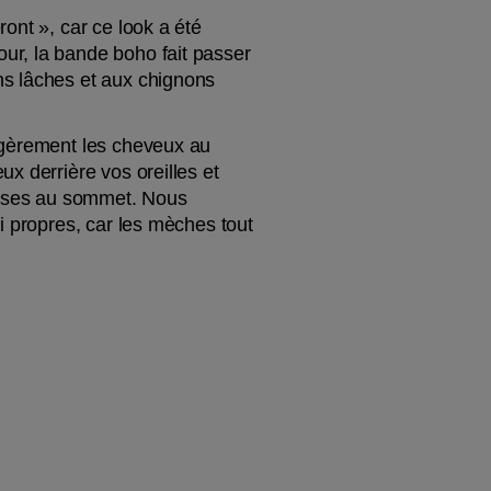
nt », car ce look a été 
r, la bande boho fait passer 
s lâches et aux chignons 
égèrement les cheveux au 
 derrière vos oreilles et 
isses au sommet. Nous 
i propres, car les mèches tout 