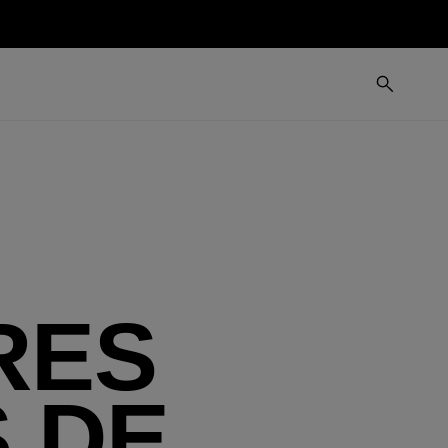
RES
S DE