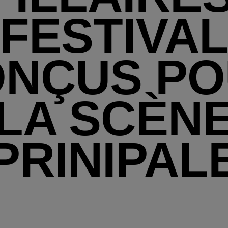
FESTIVA
NÇUS P
LA SCÈN
PRINIPAL