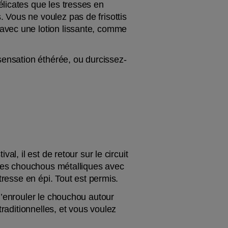
licates que les tresses en 
Vous ne voulez pas de frisottis 
dans un look aussi complexe, alors assurez-vous de préparer vos cheveux pour la tresse avec une lotion lissante, comme 
sensation éthérée, ou durcissez-
l, il est de retour sur le circuit 
 des chouchous métalliques avec 
tresse en épi. Tout est permis.
d’enrouler le chouchou autour 
raditionnelles, et vous voulez 