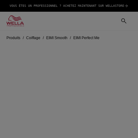
VOUS ÊTES UN PROFESSIONNEL ? ACHETEZ MAINTENANT SUR WELLASTORE
Produits
Coiffage
EIMI Smooth
EIMI Perfect Me