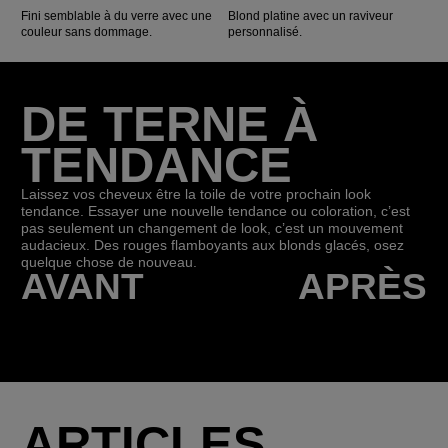
Fini semblable à du verre avec une
Blond platine avec un raviveur
couleur sans dommage.
personnalisé.
DE TERNE À
TENDANCE
Laissez vos cheveux être la toile de votre prochain look
tendance. Essayer une nouvelle tendance ou coloration, c’est
pas seulement un changement de look, c’est un mouvement
audacieux. Des rouges flamboyants aux blonds glacés, osez
quelque chose de nouveau.
AVANT
APRÈS
ARTICLES