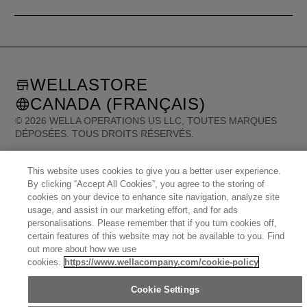
WELLASTORE
CANADA (FRANÇAIS)
©
2026
WELLA OPERATIONS US LLC, TOUTES MARQUES
DÉPOSÉES. TOUS DROITS RÉSERVÉS.
This website uses cookies to give you a better user experience.
United States (English)
Great Britain (English)
Australia (English)
Portugal (Português)
By clicking “Accept All Cookies”, you agree to the storing of
Spain (Español)
France (Français)
Canada (English)
cookies on your device to enhance site navigation, analyze site
Canada (Français)
Germany (Deutsch)
Italy (Italiano)
Sweden (English)
usage, and assist in our marketing effort, and for ads
Finland (English)
Netherlands (English)
Norway (English)
Greece (Ελληνικά)
personalisations. Please remember that if you turn cookies off,
Belgium (Français)
Denmark (English)
Austria (Deutsch)
Switzerland (Deutsch)
certain features of this website may not be available to you. Find
Switzerland (Français)
Poland (Polski)
United Arab Emirates (العربية)
Czech Republic (Čeština)
out more about how we use
Brazil (Português)
Japan (日本語)
cookies.
https://www.wellacompany.com/cookie-policy
Cookie Settings