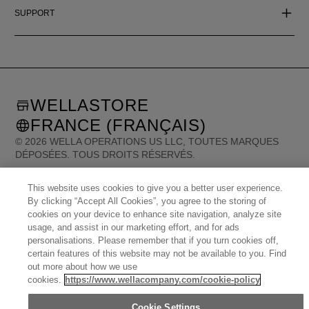
SUPPORT
WELLASTORE
FRANCE (FRANÇAIS)
©
2026
WELLA OPERATIONS US LLC, TOUTES MARQUES
DÉPOSÉES. TOUS DROITS RÉSERVÉS.
This website uses cookies to give you a better user experience.
United States (English)
Great Britain (English)
By clicking “Accept All Cookies”, you agree to the storing of
Australia (English)
Portugal (Português)
Spain (Español)
France (Français)
cookies on your device to enhance site navigation, analyze site
Canada (English)
Canada (Français)
Germany (Deutsch)
Italy (Italiano)
usage, and assist in our marketing effort, and for ads
Sweden (English)
Finland (English)
Netherlands (English)
Norway (English)
personalisations. Please remember that if you turn cookies off,
Greece (Ελληνικά)
Belgium (Français)
Denmark (English)
Austria (Deutsch)
certain features of this website may not be available to you. Find
Switzerland (Deutsch)
Switzerland (Français)
Poland (Polski)
out more about how we use
United Arab Emirates (العربية)
Czech Republic (Čeština)
Brazil (Português)
Japan (日本語)
cookies.
https://www.wellacompany.com/cookie-policy
Cookie Settings