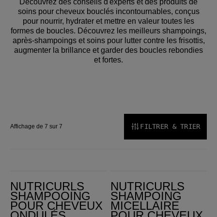
Découvrez des conseils d'experts et des produits de
soins pour cheveux bouclés incontournables, conçus
pour nourrir, hydrater et mettre en valeur toutes les
formes de boucles. Découvrez les meilleurs shampoings,
après-shampoings et soins pour lutter contre les frisottis,
augmenter la brillance et garder des boucles rebondies
et fortes.
FILTRER & TRIER
Affichage de 7 sur 7
Nutricurls Shampooing pour cheveux ondulés
Nutricurls Shampoing micellaire pour cheveux bouclés
NUTRICURLS
NUTRICURLS
SHAMPOOING
SHAMPOING
POUR CHEVEUX
MICELLAIRE
ONDULÉS
POUR CHEVEUX