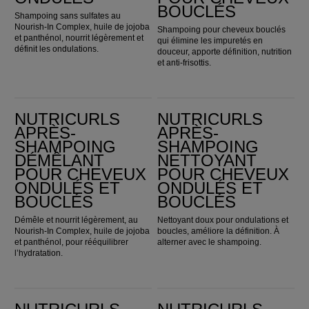
BOUCLÉS
Shampoing sans sulfates au
Nourish-In Complex, huile de jojoba
Shampoing pour cheveux bouclés
et panthénol, nourrit légèrement et
qui élimine les impuretés en
définit les ondulations.
douceur, apporte définition, nutrition
et anti-frisottis.
Nutricurls Après-shampoing démêlant pour cheveux ondulés et bouclés
Nutricurls Après-Shampoing nettoyant pour cheveux ondulés et bouclés
NUTRICURLS
NUTRICURLS
APRÈS-
APRÈS-
SHAMPOING
SHAMPOING
DÉMÊLANT
NETTOYANT
POUR CHEVEUX
POUR CHEVEUX
ONDULÉS ET
ONDULÉS ET
BOUCLÉS
BOUCLÉS
Démêle et nourrit légèrement, au
Nettoyant doux pour ondulations et
Nourish-In Complex, huile de jojoba
boucles, améliore la définition. À
et panthénol, pour rééquilibrer
alterner avec le shampoing.
l’hydratation.
Nutricurls Soin intense Masque pour cheveux ondulés et bouclés
Nutricurls Milky Waves Spray pour cheveux ondulés