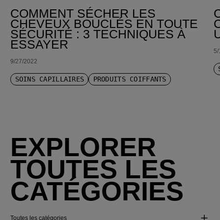
COMMENT SÉCHER LES
CHEVEUX BOUCLÉS EN TOUTE
SÉCURITÉ : 3 TECHNIQUES À
ESSAYER
5/
9/27/2022
SOINS CAPILLAIRES
PRODUITS COIFFANTS
EXPLORER
TOUTES LES
CATÉGORIES
Toutes les catégories