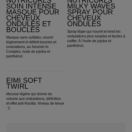
NUTRICURLS
NUTRICURLS
SOIN INTENSE
MILKY WAVES
MASQUE POUR
SPRAY POUR
CHEVEUX
CHEVEUX
ONDULÉS ET
ONDULÉS
BOUCLÉS
Spray léger qui nourrit et rend les
ondulations plus souples et faciles à
Masque sans sulfates, nourrit
coiffer. À l’huile de jojoba et
légèrement et définit boucles et
panthénol.
ondulations, au Nourish-In
Complex, huile de jojoba et
panthénol.
EIMI Soft Twirl
EIMI SOFT
TWIRL
Mousse légère qui donne du
volume aux ondulations, définition
et effet anti-frisottis. Niveau de tenue
: 2.