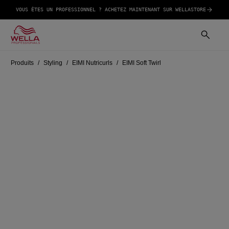
VOUS ÊTES UN PROFESSIONNEL ? ACHETEZ MAINTENANT SUR WELLASTORE
Produits
Styling
EIMI Nutricurls
EIMI Soft Twirl