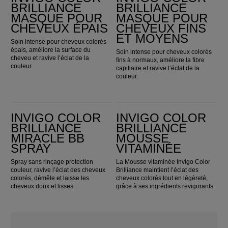
BRILLIANCE
BRILLIANCE
MASQUE POUR
MASQUE POUR
CHEVEUX ÉPAIS
CHEVEUX FINS
ET MOYENS
Soin intense pour cheveux colorés
épais, améliore la surface du
Soin intense pour cheveux colorés
cheveu et ravive l’éclat de la
fins à normaux, améliore la fibre
couleur.
capillaire et ravive l’éclat de la
couleur.
INVIGO Color Brilliance Miracle BB Spray
Invigo Color Brilliance Mousse Vitaminée
INVIGO COLOR
INVIGO COLOR
BRILLIANCE
BRILLIANCE
MIRACLE BB
MOUSSE
SPRAY
VITAMINÉE
Spray sans rinçage protection
La Mousse vitaminée Invigo Color
couleur, ravive l’éclat des cheveux
Brilliance maintient l’éclat des
colorés, démêle et laisse les
cheveux colorés tout en légèreté,
cheveux doux et lisses.
grâce à ses ingrédients revigorants.