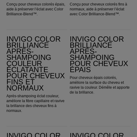
Conçu pour cheveux colorés épais,
Conçu pour cheveux colorés fins à
aide à préserver l’éclat avec Color
normaux, aide à préserver l’éclat
Brilliance-Blend™.
avec Color Brilliance-Blend™.
Invigo Color Brilliance Après-shampoing couleur éclatante pour cheveux fins et normaux
Invigo Color Brilliance Après-shampoing pour cheveux épais
INVIGO COLOR
INVIGO COLOR
BRILLIANCE
BRILLIANCE
APRÈS-
APRÈS-
SHAMPOING
SHAMPOING
COULEUR
POUR CHEVEUX
ÉCLATANTE
ÉPAIS
POUR CHEVEUX
Pour cheveux épais colorés,
FINS ET
améliore la surface du cheveu et
NORMAUX
ravive la couleur. Démêle et apporte
de la brillance.
Après-shampoing éclat couleur,
améliore la fibre capillaire et ravive
la brillance des cheveux fins à
normaux.
Invigo Color Brilliance Masque pour cheveux épais
Invigo Color Brilliance Masque pour cheveux fins et moyens
INVIGO COLOR
INVIGO COLOR