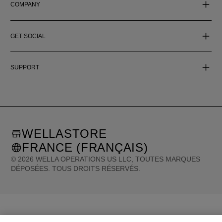
COMPANY
GET SOCIAL
SUPPORT
WELLASTORE
FRANCE (FRANÇAIS)
©
2026
WELLA OPERATIONS US LLC, TOUTES MARQUES
DÉPOSÉES. TOUS DROITS RÉSERVÉS.
United States (English)
Great Britain (English)
Australia (English)
Portugal (Português)
Spain (Español)
France (Français)
Canada (English)
Canada (Français)
Germany (Deutsch)
Italy (Italiano)
Sweden (English)