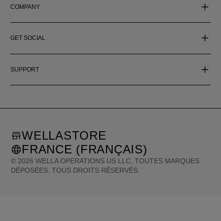
COMPANY
GET SOCIAL
SUPPORT
WELLASTORE
FRANCE (FRANÇAIS)
©
2026
WELLA OPERATIONS US LLC, TOUTES MARQUES
DÉPOSÉES. TOUS DROITS RÉSERVÉS.
United States (English)
Great Britain (English)
Australia (English)
Portugal (Português)
Spain (Español)
France (Français)
Canada (English)
Canada (Français)
Germany (Deutsch)
Italy (Italiano)