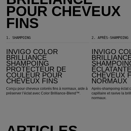
POUR CHEVEUX
FINS
1.
SHAMPOING
2.
APRÈS-SHAMPOING
Invigo Color Brilliance Shampoing protecteur de couleur pour cheveux fins
Invigo Color Brilliance Après-shampoing couleur éclatante pour cheveux fins et 
INVIGO COLOR
INVIGO CO
BRILLIANCE
BRILLIANC
SHAMPOING
SHAMPOIN
PROTECTEUR DE
ÉCLATANT
COULEUR POUR
CHEVEUX F
CHEVEUX FINS
NORMAUX
Conçu pour cheveux colorés fins à normaux, aide à
Après-shampoing éclat co
préserver l’éclat avec Color Brilliance-Blend™.
capillaire et ravive la br
normaux.
ARTICLES