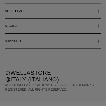
NOTE LEGALI
SEGUICI
SUPPORTO
WELLASTORE
ITALY (ITALIANO)
©
2026
WELLA OPERATIONS US LLC, ALL TRADEMARKS
REGISTERED. ALL RIGHTS RESERVED.
United States (English)
Great Britain (English)
Australia (English)
Portugal (Português)