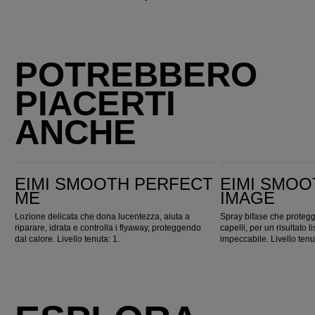
POTREBBERO
PIACERTI
ANCHE
EIMI Smooth Perfect Me
EIMI Smooth Thermal Image
EIMI SMOOTH PERFECT
EIMI SMOO
ME
IMAGE
Lozione delicata che dona lucentezza, aiuta a
Spray bifase che protegge
riparare, idrata e controlla i flyaway, proteggendo
capelli, per un risultato 
dal calore. Livello tenuta: 1.
impeccabile. Livello tenu