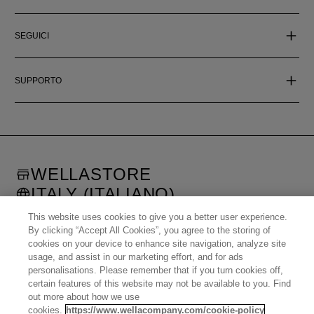
SEGUICI
SUPPORTO
WELLASTORE
ITALY (ITALIANO)
©
2026
WELLA OPERATIONS US LLC, ALL TRADEMARKS
This website uses cookies to give you a better user experience.
REGISTERED. ALL RIGHTS RESERVED.
By clicking “Accept All Cookies”, you agree to the storing of
cookies on your device to enhance site navigation, analyze site
usage, and assist in our marketing effort, and for ads
United States (English)
Great Britain (English)
personalisations. Please remember that if you turn cookies off,
Australia (English)
Portugal (Português)
Spain (Español)
France (Français)
certain features of this website may not be available to you. Find
Canada (English)
Canada (Français)
Germany (Deutsch)
Italy (Italiano)
out more about how we use
Sweden (English)
Finland (English)
Netherlands (English)
Norway (English)
cookies.
https://www.wellacompany.com/cookie-policy
Greece (Ελληνικά)
Belgium (Français)