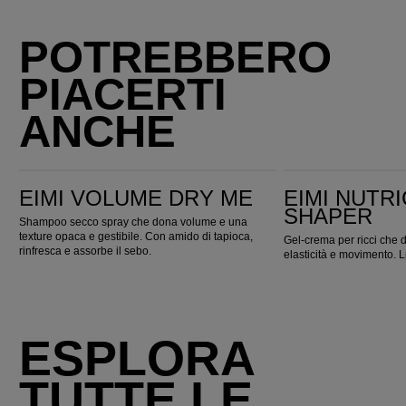
POTREBBERO
PIACERTI
ANCHE
EIMI Volume Dry Me
EIMI Nutricurls Curl Shaper
EIMI VOLUME DRY ME
EIMI NUTR
SHAPER
Shampoo secco spray che dona volume e una
texture opaca e gestibile. Con amido di tapioca,
Gel-crema per ricci che d
rinfresca e assorbe il sebo.
elasticità e movimento. Li
ESPLORA
TUTTE LE