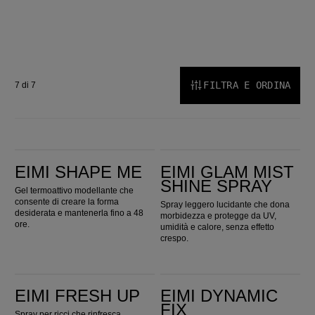
FILTRA E ORDINA
7 di 7
EIMI Shape Me
EIMI Glam Mist Shine Spray
EIMI SHAPE ME
EIMI GLAM MIST
SHINE SPRAY
Gel termoattivo modellante che
consente di creare la forma
Spray leggero lucidante che dona
desiderata e mantenerla fino a 48
morbidezza e protegge da UV,
ore.
umidità e calore, senza effetto
crespo.
EIMI Fresh Up
EIMI Dynamic Fix
EIMI FRESH UP
EIMI DYNAMIC
FIX
Spray per ricci che rinfresca,