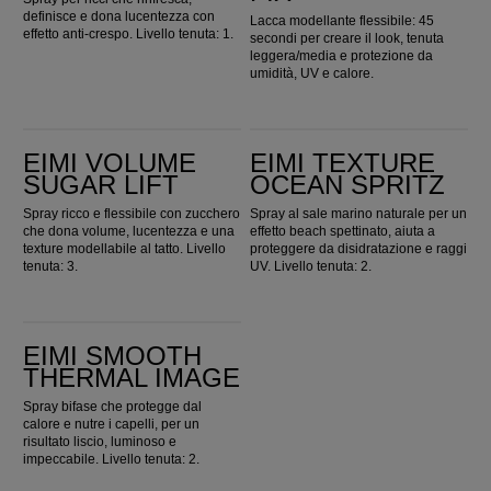
definisce e dona lucentezza con
Lacca modellante flessibile: 45
effetto anti-crespo. Livello tenuta: 1.
secondi per creare il look, tenuta
leggera/media e protezione da
umidità, UV e calore.
EIMI Volume Sugar Lift
EIMI Texture Ocean Spritz
EIMI VOLUME
EIMI TEXTURE
SUGAR LIFT
OCEAN SPRITZ
Spray ricco e flessibile con zucchero
Spray al sale marino naturale per un
che dona volume, lucentezza e una
effetto beach spettinato, aiuta a
texture modellabile al tatto. Livello
proteggere da disidratazione e raggi
tenuta: 3.
UV. Livello tenuta: 2.
EIMI Smooth Thermal Image
EIMI SMOOTH
THERMAL IMAGE
Spray bifase che protegge dal
calore e nutre i capelli, per un
risultato liscio, luminoso e
impeccabile. Livello tenuta: 2.