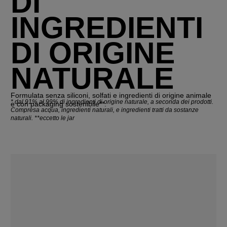
DI
INGREDIENTI
DI ORIGINE
NATURALE
Formulata senza siliconi, solfati e ingredienti di origine animale
*
dal 91% al 99% di ingredienti di origine naturale, a seconda dei prodotti.
e con packaging sostenibile**.
Compresa acqua, ingredienti naturali, e ingredienti tratti da sostanze
naturali. **eccetto le jar