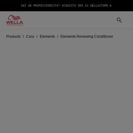
SEI UN PROFESSIONISTA? ACQUISTA ORA SU WELLASTORE
Products
Cura
Elements
Elements Renewing Conditioner