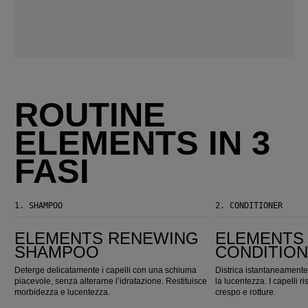
ROUTINE
ELEMENTS IN 3
FASI
1.
SHAMPOO
2.
CONDITIONER
Elements Renewing Shampoo
Elements Renewing Conditioner
ELEMENTS RENEWING
ELEMENTS
SHAMPOO
CONDITIO
Deterge delicatamente i capelli con una schiuma
Districa istantaneamente 
piacevole, senza alterarne l’idratazione. Restituisce
la lucentezza. I capelli ri
morbidezza e lucentezza.
crespo e rotture.