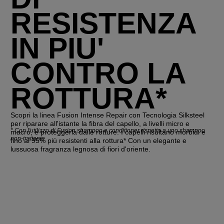
RESISTENZA
IN PIU'
CONTRO LA
ROTTURA*
Scopri la linea Fusion Intense Repair con Tecnologia Silksteel
per riparare all'istante la fibra del capello, a livelli micro e
*
Con l'utilizzo di Fusion shampoo e conditioner rispetto a uno shampoo
macro, e proteggerla dalle rotture. I capelli risultano morbidi e
non-trattante
fino al 95% più resistenti alla rottura* Con un elegante e
lussuosa fragranza legnosa di fiori d'oriente.