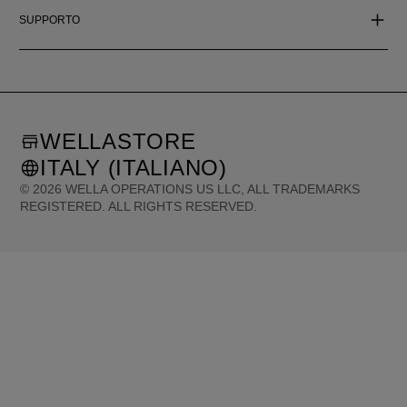
SUPPORTO
WELLASTORE
ITALY (ITALIANO)
©
2026
WELLA OPERATIONS US LLC, ALL TRADEMARKS
REGISTERED. ALL RIGHTS RESERVED.
United States (English)
Great Britain (English)
Australia (English)
Portugal (Português)
Spain (Español)
France (Français)
Canada (English)
Canada (Français)
Germany (Deutsch)
Italy (Italiano)
Sweden (English)
Finland (English)
Netherlands (English)
Norway (English)
Greece (Ελληνικά)
Belgium (Français)
Denmark (English)
Austria (Deutsch)
Switzerland (Deutsch)
Switzerland (Français)
Poland (Polski)
United Arab Emirates (العربية)
Czech Republic (Čeština)
Brazil (Português)
Japan (日本語)