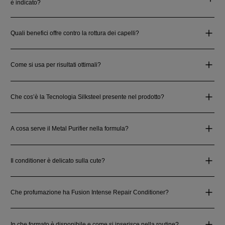
è indicato?
Quali benefici offre contro la rottura dei capelli?
Come si usa per risultati ottimali?
Che cos’è la Tecnologia Silksteel presente nel prodotto?
A cosa serve il Metal Purifier nella formula?
Il conditioner è delicato sulla cute?
Che profumazione ha Fusion Intense Repair Conditioner?
In che formato è disponibile e come si inserisce nella routine?