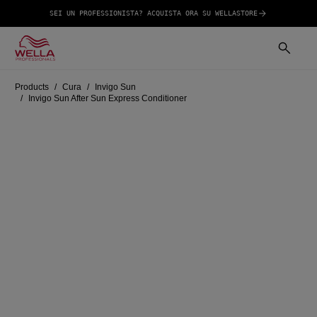
SEI UN PROFESSIONISTA? ACQUISTA ORA SU WELLASTORE
Products
Cura
Invigo Sun
Invigo Sun After Sun Express Conditioner