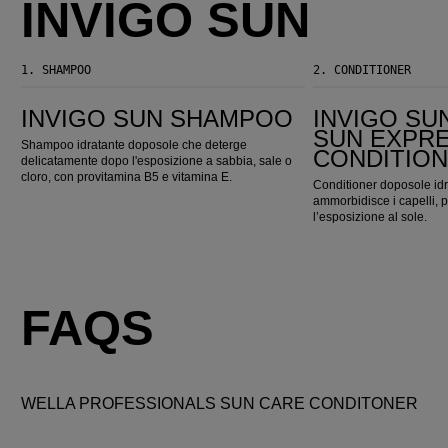
INVIGO SUN
1.
SHAMPOO
2.
CONDITIONER
Invigo Sun Shampoo
Invigo Sun After Sun Express Conditioner
INVIGO SUN SHAMPOO
INVIGO SU
SUN EXPR
Shampoo idratante doposole che deterge
CONDITIO
delicatamente dopo l'esposizione a sabbia, sale o
cloro, con provitamina B5 e vitamina E.
Conditioner doposole idr
ammorbidisce i capelli, 
l’esposizione al sole.
FAQS
WELLA PROFESSIONALS SUN CARE CONDITONER