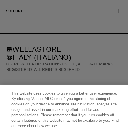
SUPPORTO
WELLASTORE
ITALY (ITALIANO)
©
2026
WELLA OPERATIONS US LLC, ALL TRADEMARKS
REGISTERED. ALL RIGHTS RESERVED.
United States (English)
Great Britain (English)
Australia (English)
Portugal (Português)
Spain (Español)
France (Français)
This website uses cookies to give you a better user experience.
Canada (English)
Canada (Français)
Germany (Deutsch)
By clicking “Accept All Cookies”, you agree to the storing of
Italy (Italiano)
Sweden (English)
Finland (English)
Netherlands (English)
cookies on your device to enhance site navigation, analyze site
Norway (English)
Greece (Ελληνικά)
Belgium (Français)
Denmark (English)
usage, and assist in our marketing effort, and for ads
Austria (Deutsch)
Switzerland (Deutsch)
Switzerland (Français)
Poland (Polski)
personalisations. Please remember that if you turn cookies off,
United Arab Emirates (العربية)
Czech Republic (Čeština)
Brazil (Português)
Japan (日本語)
certain features of this website may not be available to you. Find
out more about how we use