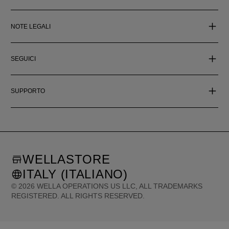
NOTE LEGALI
SEGUICI
SUPPORTO
WELLASTORE
ITALY (ITALIANO)
©
2026
WELLA OPERATIONS US LLC, ALL TRADEMARKS
REGISTERED. ALL RIGHTS RESERVED.
United States (English)
Great Britain (English)
Australia (English)