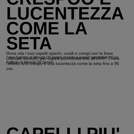
LUCENTEZZA
COME LA
SETA
Dona vita i tuoi capelli opachi, ruvidi e crespi con la linea
*
con l'utilizzo di Miracle Oil Serum rispetto a capelli non trattati **Con
Ultimate Smooth, per capelli più morbidi fino all'85%*. Prova
l'utilizzo di Miracle Oil Serum
l'effetto anti-crespo e una lucentezza come la seta fino a 96
ore.
CAPELLI PIU'