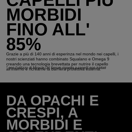
MORBIDI
FINO ALL'
85%
Grazie a più di 140 anni di esperinza nel mondo nei capelli, i
nostri scienziati hanno combinato Squalano e Omega 9
creando una tecnologia brevettata per nutrire il capello
*
con l'utilizzo di Miracle Oil Serum rispetto a capelli non trattati
all'interno e ricrearne la barriera protettiva esterna.
DA OPACHI E
CRESPI, A
MORBIDI E