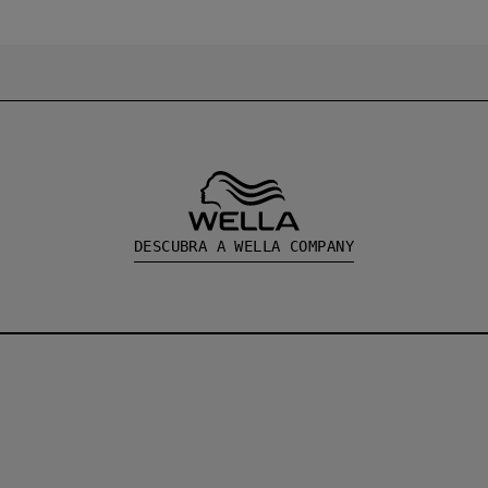
DESCUBRA A WELLA COMPANY