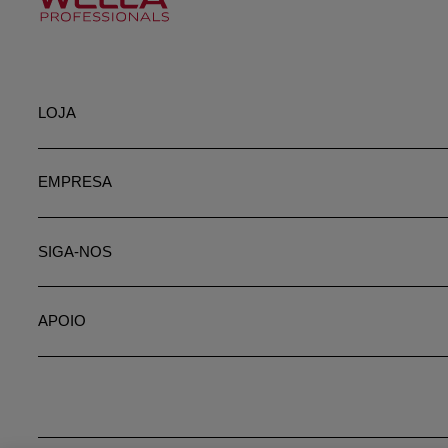
LOJA
EMPRESA
SIGA-NOS
APOIO