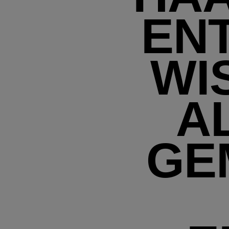
ENT
WI
A
GE