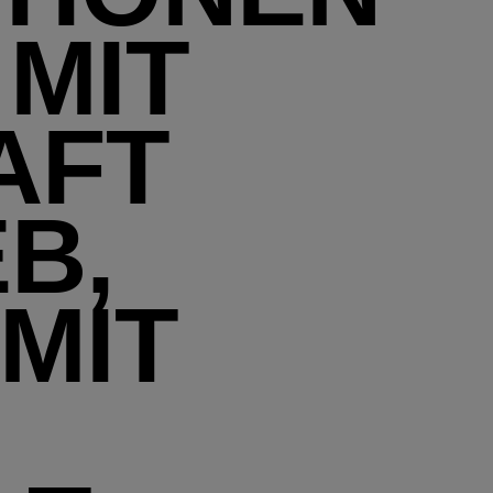
 MIT
AFT
B,
MIT