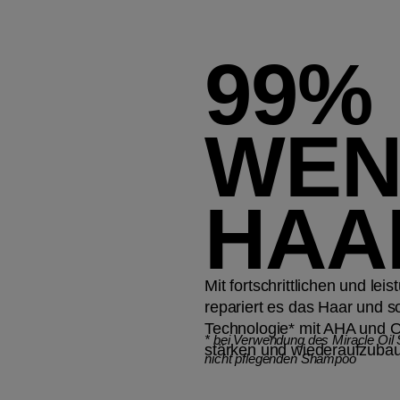
99%
WEN
HAA
Mit fortschrittlichen und lei
repariert es das Haar und s
Technologie* mit AHA und 
*
bei Verwendung des Miracle Oil
stärken und wiederaufzuba
nicht pflegenden Shampoo