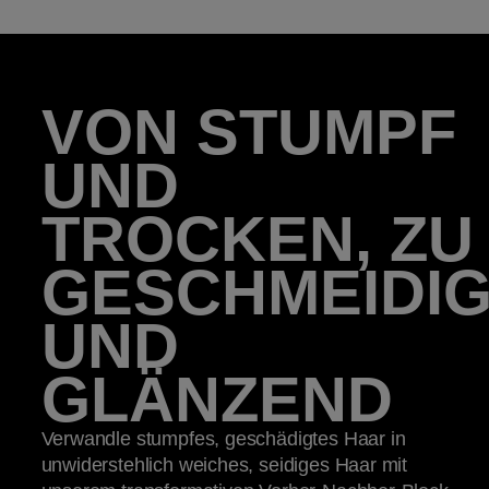
VON STUMPF
UND
TROCKEN, ZU
GESCHMEIDI
UND
GLÄNZEND
Verwandle stumpfes, geschädigtes Haar in
unwiderstehlich weiches, seidiges Haar mit