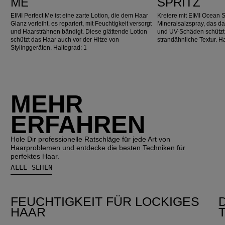
ME
SPRITZ
EIMI Perfect Me ist eine zarte Lotion, die dem Haar
Kreiere mit EIMI Ocean S
Glanz verleiht, es repariert, mit Feuchtigkeit versorgt
Mineralsalzspray, das d
und Haarsträhnen bändigt. Diese glättende Lotion
und UV-Schäden schützt,
schützt das Haar auch vor der Hitze von
strandähnliche Textur. H
Stylinggeräten. Haltegrad: 1
MEHR
ERFAHREN
Hole Dir professionelle Ratschläge für jede Art von
Haarproblemen und entdecke die besten Techniken für
perfektes Haar.
ALLE SEHEN
FEUCHTIGKEIT FÜR LOCKIGES
HAAR