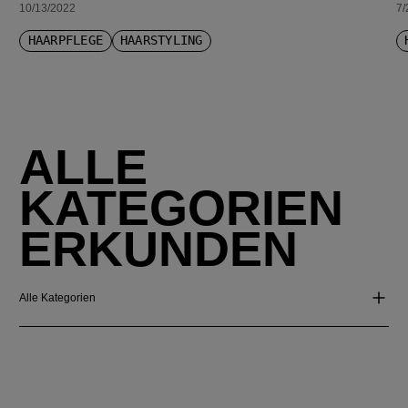
10/13/2022
7/
HAARPFLEGE
HAARSTYLING
ALLE
KATEGORIEN
ERKUNDEN
Alle Kategorien