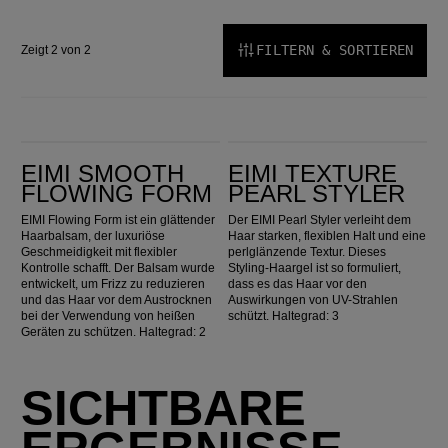
FILTERN & SORTIEREN
Zeigt 2 von 2
EIMI Smooth Flowing Form
EIMI Texture Pearl Styler
EIMI SMOOTH
EIMI TEXTURE
FLOWING FORM
PEARL STYLER
EIMI Flowing Form ist ein glättender
Der EIMI Pearl Styler verleiht dem
Haarbalsam, der luxuriöse
Haar starken, flexiblen Halt und eine
Geschmeidigkeit mit flexibler
perlglänzende Textur. Dieses
Kontrolle schafft. Der Balsam wurde
Styling-Haargel ist so formuliert,
entwickelt, um Frizz zu reduzieren
dass es das Haar vor den
und das Haar vor dem Austrocknen
Auswirkungen von UV-Strahlen
bei der Verwendung von heißen
schützt. Haltegrad: 3
Geräten zu schützen. Haltegrad: 2
SICHTBARE