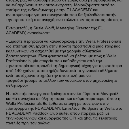
να ενθαρρύνουμε την αυτο-έκφραση. Μοιραζόμαστε αυτό το 
πνεύμα της ενδυνάμωσης με την F1 ACADEMY και 
ανυπομονούμε για μια συνεργασία που θα ξεκλειδώσει αυτήν 
την προοπτική στα ανερχόμενα ταλέντα- εντός κι εκτός πίστας.» 
Εντωμεταξύ, η Susie Wolff, Managing Director της F1 
ACADEMY, ανακοίνωσε: 
«Είμαστε περήφανοι να καλωσορίζουμε την Wella Professionals 
ως επίσημη συνεργάτη στην πρώτη προσπάθεια μιας εταιρείας 
καλλυντικών να ασχοληθεί με την χορηγία αθλητικών 
δραστηριοτήτων. Είναι φανταστικό να βλέπουμε πως η Wella 
Professionals, μία εταιρεία που καθοδηγείται από την 
πρωτοπορία και προωθεί τη δημιουργική τέχνη για περισσότερα 
από 140 χρόνια, υποστηρίζει δυναμικά τα γυναικεία αθλήματα 
ενώ ταυτόχρονα στηρίζει την αποστολή μας να 
τροφοδοτήσουμε το μέλλον των γυναικών στον μηχανοκίνητο 
αθλητισμό.» 
Η πολυετής συνεργασία ξεκίνησε στον 4ο Γύρο στο Mοντρεάλ 
και θα συνεχίσει σε όλη τη σειρά- και ακόμα παραπέρα- όπου η 
Wella Professionals θα έρθει σε επαφή με τους φαν στην 
πλατφόρμα της F1 ACADEMY. Επιπλέον, θα βρείτε τη Wella στο 
F1 ACADEMY Paddock Club suite, όπου παρέχει, μαζί με 
τεχνικούς νυχιών και ομορφιάς της OPI και ghd, τις τελευταίες 
πινελιές πριν τον αγώνα.  