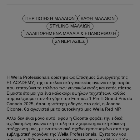
ΠΕΡΙΠΟΊΗΣΗ ΜΑΛΛΙΏΝ
ΒΑΦΉ ΜΑΛΛΙΏΝ
STYLING ΜΑΛΛΙΏΝ
ΤΑΛΑΙΠΩΡΗΜΈΝΑ ΜΑΛΛΙΆ & ΕΠΑΝΌΡΘΩΣΗ
ΣΥΝΕΡΓΑΣΊΕΣ
Η Wella Professionals ορίστηκε ως 
Επίσημος Συνεργάτης της 
F1 ACADEMY
, της αποκλειστικά γυναικείας αγωνιστικής σειράς 
που επιταχύνει το ταλέντο των γυναικών εντός και εκτός πίστας. 
Είμαστε έτοιμοι για ένα καλοκαίρι υψηλών ταχυτήτων, καθώς 
συμμετέχουμε στον 4ο γύρο του Formula 1 Pirelli Grand Prix du 
Canada 2025, όπου η νεότερη οδηγός στο grid, η Joanne 
Ciconte, θα αγωνιστεί με το αυτοκίνητό μας Wella Red MP.
Αλλά δεν είναι μόνο αυτό, αφού η Ciconte φοράει την ειδικά 
σχεδιασμένη αγωνιστική στολή στην χαρακτηριστική κόκκινη 
απόχρωση μας, με εντυπωσιακό σχέδιο εμπνευσμένο από την 
εμβληματική γοργόνα της Wella Professionals. Έχετε τον νου 
σας για το #25 αυτοκίνητο και θα αναγνωρίσετε το Make It You 