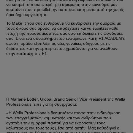
να κοσμεί το πίσω φτερό- μία αφιέρωση στην καινούρια μας 
καμπάνια που προωθεί την αυτο-έκφραση μέσα από την χωρίς 
όρια δημιουργικότητα. 
Το Make It You σας ενθαρρύνει να καθορίσετε την ομορφιά με 
τους δικούς σας όρους: να αποδεχτείτε και να εξελίξετε κάθε 
πτυχή της προσωπικότητάς σας όσο επιδιώκετε τις φιλοδοξίες 
σας. Είναι ένα συναίσθημα που ενσαρκώνει και η F1 ACADEMY, 
αφού η ομάδα εξοπλίζει τις νέες γυναίκες οδηγούς με τις 
δεξιότητες και την εμπειρία που χρειάζονται για να ανέλθουν 
στην κατάταξη της F1. 
Η Marlene Lotter, Global Brand Senior Vice President της Wella 
Professionals, είπε για τη συνεργασία: 
«Η Wella Professionals δεσμευόταν πάντα στην ενδυνάμωση 
των επαγγελματιών κομμωτικής και των ανθρώπων που 
αγαπάνε την ομορφιά παντού για να εκφράσουν τους 
καλύτερους εαυτούς τους μέσα από αυτήν. Μας καθοδηγεί ο 
στόχος μας να δώσουμε χώρο σε χωρίς όρια μεταμορφώσεις και 