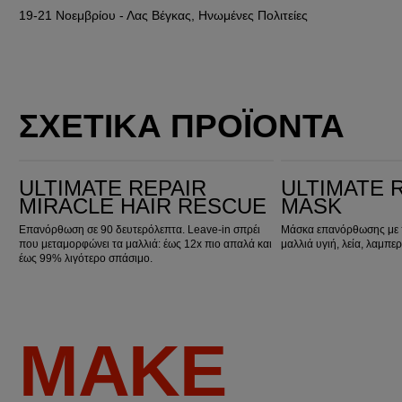
19-21 Νοεμβρίου
 - Λας Βέγκας, Ηνωμένες Πολιτείες
ΣΧΕΤΙΚΑ ΠΡΟΪΟΝΤΑ
Ultimate Repair Miracle Hair Rescue
Ultimate Repair Mask
ULTIMATE REPAIR
ULTIMATE 
MIRACLE HAIR RESCUE
MASK
Επανόρθωση σε 90 δευτερόλεπτα. Leave‑in σπρέι
Μάσκα επανόρθωσης με 
που μεταμορφώνει τα μαλλιά: έως 12x πιο απαλά και
μαλλιά υγιή, λεία, λαμπε
έως 99% λιγότερο σπάσιμο.
MAKE