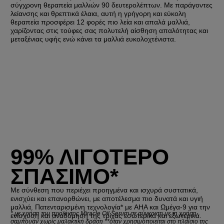
σύγχρονη θεραπεία μαλλιών 90 δευτερολέπτων. Με παράγοντες
λείανσης και θρεπτικά έλαια, αυτή η γρήγορη και εύκολη
θεραπεία προσφέρει 12 φορές πιο λεία και απαλά μαλλιά,
χαρίζοντας στις τούφες σας πολυτελή αίσθηση απαλότητας και
μεταξένιας υφής ενώ κάνει τα μαλλιά ευκολοχτένιστα.
99% ΛΙΓΟΤΕΡΟ
ΣΠΑΣΙΜΟ*
Με σύνθεση που περιέχει προηγμένα και ισχυρά συστατικά,
ενισχύει και επανορθώνει, με αποτέλεσμα πιο δυνατά και υγιή
μαλλιά. Πατενταρισμένη τεχνολογία* με AHA και Ωμέγα-9 για την
*
με χρήση του προϊόντος Miracle Oil Serum σε σύγκριση με τη χρήση
ενίσχυση και αναδόμηση της τρίχας εσωτερικά και εξωτερικά.
σαμπουάν χωρίς μαλακτική δράση **όταν χρησιμοποιείται στο πλαίσιο της