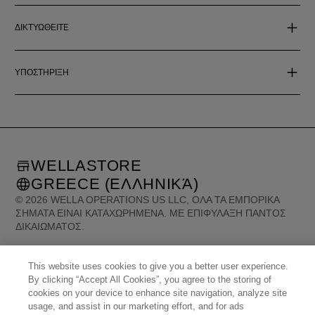
ΔΙΚΤΥΩΘΕΙΤΕ
ΥΠΟΣΤΗΡΙΞΗ
WELLASTORE
GREECE (ΕΛΛΗΝΙΚΆ)
©
2026
WELLA OPERATIONS US LLC, ΌΛΑ ΤΑ ΕΜΠΟΡΙΚΆ
ΣΉΜΑΤΑ ΕΊΝΑΙ ΚΑΤΑΧΩΡΗΜΈΝΑ. ΜΕ ΕΠΙΦΎΛΑΞΗ ΠΑΝΤΌΣ
ΔΙΚΑΙΏΜΑΤΟΣ.
This website uses cookies to give you a better user experience.
United States (English)
Great Britain (English)
Australia (English)
Portugal (Português)
By clicking “Accept All Cookies”, you agree to the storing of
Spain (Español)
France (Français)
Canada (English)
Canada (Français)
cookies on your device to enhance site navigation, analyze site
Germany (Deutsch)
Italy (Italiano)
Sweden (English)
Finland (English)
usage, and assist in our marketing effort, and for ads
Netherlands (English)
Norway (English)
Greece (Ελληνικά)