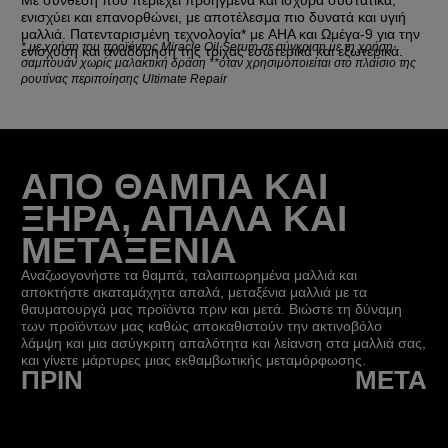
ενισχύει και επανορθώνει, με αποτέλεσμα πιο δυνατά και υγιή
μαλλιά. Πατενταρισμένη τεχνολογία* με AHA και Ωμέγα-9 για την
*
με χρήση του προϊόντος Miracle Oil Serum σε σύγκριση με τη χρήση
ενίσχυση και αναδόμηση της τρίχας εσωτερικά και εξωτερικά.
σαμπουάν χωρίς μαλακτική δράση **όταν χρησιμοποιείται στο πλαίσιο της
ρουτίνας περιποίησης Ultimate Repair
ΑΠΟ ΘΑΜΠΑ ΚΑΙ
ΞΗΡΑ, ΑΠΑΛΑ ΚΑΙ
ΜΕΤΑΞΕΝΙΑ
Αναζωογονήστε τα θαμπά, ταλαιπωρημένα μαλλιά και
αποκτήστε ακαταμάχητα απαλά, μεταξένια μαλλιά με τα
θαυματουργά μας προϊόντα πριν και μετά. Βιώστε τη δύναμη
των προϊόντων μας καθώς αποκαθιστούν την ακτινοβόλο
λάμψη και μια ασύγκριτη απαλότητα και λείανση στα μαλλιά σας,
και γίνετε μάρτυρες μιας εκθαμβωτικής μεταμόρφωσης.
ΠΡΙΝ
ΜΕΤΆ