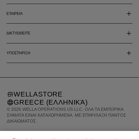
ΕΤΑΙΡΕΙΑ
ΔΙΚΤΥΩΘΕΙΤΕ
ΥΠΟΣΤΗΡΙΞΗ
WELLASTORE
GREECE (ΕΛΛΗΝΙΚΆ)
©
2026
WELLA OPERATIONS US LLC, ΌΛΑ ΤΑ ΕΜΠΟΡΙΚΆ
ΣΉΜΑΤΑ ΕΊΝΑΙ ΚΑΤΑΧΩΡΗΜΈΝΑ. ΜΕ ΕΠΙΦΎΛΑΞΗ ΠΑΝΤΌΣ
ΔΙΚΑΙΏΜΑΤΟΣ.
United States (English)