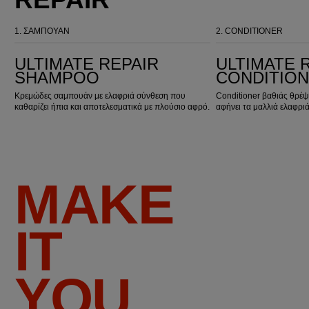
1.
ΣΑΜΠΟΥΑΝ
2.
CONDITIONER
Ultimate Repair Shampoo
Ultimate Repair Conditioner
ULTIMATE REPAIR
ULTIMATE 
SHAMPOO
CONDITIO
Κρεμώδες σαμπουάν με ελαφριά σύνθεση που
Conditioner βαθιάς θρέ
καθαρίζει ήπια και αποτελεσματικά με πλούσιο αφρό.
αφήνει τα μαλλιά ελαφριά
MAKE
IT
YOU