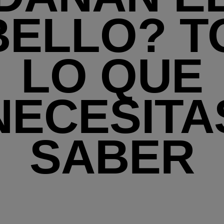
BELLO? T
LO QUE
NECESITA
SABER