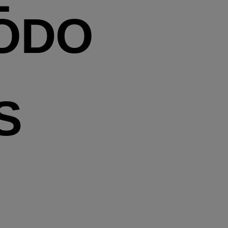
ODO
S