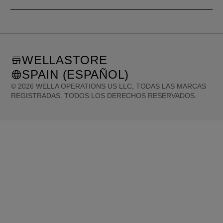
WELLASTORE
SPAIN (ESPAÑOL)
©
2026
WELLA OPERATIONS US LLC, TODAS LAS MARCAS
REGISTRADAS. TODOS LOS DERECHOS RESERVADOS.
United States (English)
Great Britain (English)
Australia (English)
Portugal (Português)
Spain (Español)
France (Français)
Canada (English)
Canada (Français)
Germany (Deutsch)
Italy (Italiano)
Sweden (English)
Finland (English)
Netherlands (English)
Norway (English)
Greece (Ελληνικά)
Belgium (Français)
Denmark (English)
Austria (Deutsch)
Switzerland (Deutsch)
Switzerland (Français)
Poland (Polski)
United Arab Emirates (العربية)
Czech Republic (Čeština)
Brazil (Português)
Japan (日本語)