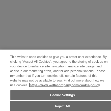
This website uses cookies to give you a better user experience. By
clicking “Accept All Cookies”, you agree to the storing of cookies on
your device to enhance site navigation, analyze site usage, and
assist in our marketing effort, and for ads personalisations. Please
remember that if you turn cookies off, certain features of this
website may not be available to you. Find out more about how we
use cookies.
https://www.wellacompany.com/cookie-policy
Cookie Settings
Reject All