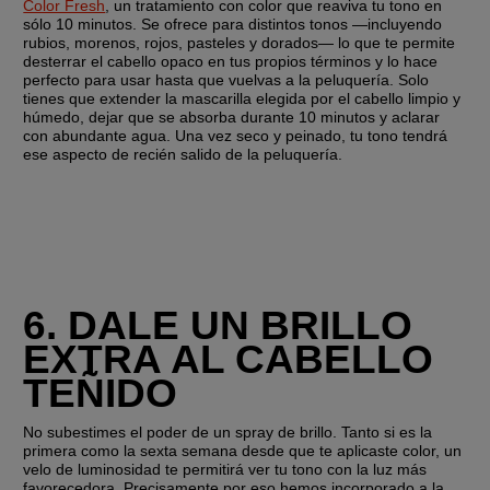
Color Fresh
, un tratamiento con color que reaviva tu tono en 
sólo 10 minutos. Se ofrece para distintos tonos —incluyendo 
rubios, morenos, rojos, pasteles y dorados— lo que te permite 
desterrar el cabello opaco en tus propios términos y lo hace 
perfecto para usar hasta que vuelvas a la peluquería. Solo 
tienes que extender la mascarilla elegida por el cabello limpio y 
húmedo, dejar que se absorba durante 10 minutos y aclarar 
con abundante agua. Una vez seco y peinado, tu tono tendrá 
ese aspecto de recién salido de la peluquería. 
6. DALE UN BRILLO 
EXTRA AL CABELLO 
TEÑIDO
No subestimes el poder de un spray de brillo. Tanto si es la 
primera como la sexta semana desde que te aplicaste color, un 
velo de luminosidad te permitirá ver tu tono con la luz más 
favorecedora. Precisamente por eso hemos incorporado a la 