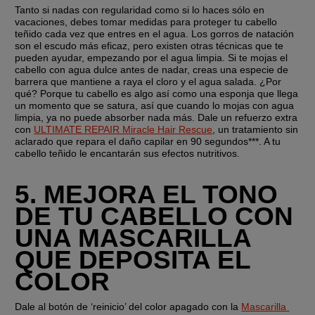
Tanto si nadas con regularidad como si lo haces sólo en 
vacaciones, debes tomar medidas para proteger tu cabello 
teñido cada vez que entres en el agua. Los gorros de natación 
son el escudo más eficaz, pero existen otras técnicas que te 
pueden ayudar, empezando por el agua limpia. Si te mojas el 
cabello con agua dulce antes de nadar, creas una especie de 
barrera que mantiene a raya el cloro y el agua salada. ¿Por 
qué? Porque tu cabello es algo así como una esponja que llega 
un momento que se satura, así que cuando lo mojas con agua 
limpia, ya no puede absorber nada más. Dale un refuerzo extra 
con 
ULTIMATE REPAIR Miracle Hair Rescue
, un tratamiento sin 
aclarado que repara el daño capilar en 90 segundos***. A tu 
cabello teñido le encantarán sus efectos nutritivos.
5. MEJORA EL TONO 
DE TU CABELLO CON 
UNA MASCARILLA 
QUE DEPOSITA EL 
COLOR
Dale al botón de ‘reinicio’ del color apagado con la 
Mascarilla 