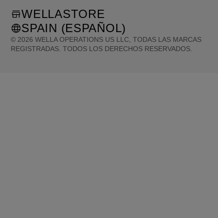
WELLASTORE
SPAIN (ESPAÑOL)
©
2026
WELLA OPERATIONS US LLC, TODAS LAS MARCAS
REGISTRADAS. TODOS LOS DERECHOS RESERVADOS.
United States (English)
Great Britain (English)
Australia (English)
Portugal (Português)
Spain (Español)
France (Français)
Canada (English)
Canada (Français)
Germany (Deutsch)
Italy (Italiano)
Sweden (English)
Finland (English)
Netherlands (English)
Norway (English)
Greece (Ελληνικά)
Belgium (Français)
Denmark (English)
Austria (Deutsch)
Switzerland (Deutsch)
Switzerland (Français)
Poland (Polski)
United Arab Emirates (العربية)
Czech Republic (Čeština)
Brazil (Português)
Japan (日本語)