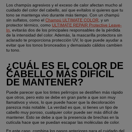
Los champús agresivos y el exceso de calor afectan mucho al 
cuidado del color del cabello, así que evítalos si quieres que tu 
tono se mantenga vivo durante más tiempo. Con un champú 
sin sulfatos, como el 
Champú ULTIMATE COLOR
, y un 
protector térmico, como 
ULTIMATE REPAIR Protective Leave-
In
, evitarás dos de los principales responsables de la pérdida 
de la intensidad del color. Además, la mascarilla protectora sin 
aclarado te proporciona protección UV, lo que puede ayudar a 
evitar que los tonos bronceados y demasiado cálidos cambien 
tu tono.
¿CUÁL ES EL COLOR DE 
CABELLO MÁS DIFÍCIL 
DE MANTENER?
Puede parecer que los tintes pelirrojos se destiñen más rápido 
que otros, pero esto se debe en gran parte a que son muy 
llamativos y vivos, lo que puede hacer que la decoloración 
parezca más notable. La verdad es que, si tienes un tipo de 
cabello muy poroso, cualquier color puede ser más difícil de 
mantener. Esto se debe a que la presencia de brechas en la 
cutícula hace que se puedan escapar las moléculas de color. 
En este caso, combina los pasos anteriores para el cuidado del 