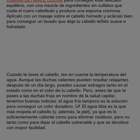
Champú ULTIMATE COLOR
 para conseguir este delicado 
equilibrio, con una mezcla de ingredientes sin sulfatos que 
cuida el cuero cabelludo y produce una espuma cremosa. 
Aplícalo con un masaje sobre el cabello húmedo y acláralo bien 
para conseguir un lavado que deje tu cabello teñido suave e 
hidratado.
Cuando te laves el cabello, ten en cuenta la temperatura del 
agua. Aunque las duchas calientes pueden resultar relajantes 
después de un día largo, pueden causar estragos tanto en el 
estado como en el color de tu cabello. Pero, antes de que te 
pases a las duchas frías en nombre de la salud capilar, 
tenemos buenas noticias: el agua fría tampoco es la solución 
para conseguir un color duradero. 
Uf
. El agua tibia es la que 
más respeta el cabello (y, además, la piel), ya que es lo 
suficientemente caliente como para eliminar residuos, pero no 
tanto como para dejar el cabello vulnerable y que se decolore 
con mayor facilidad.