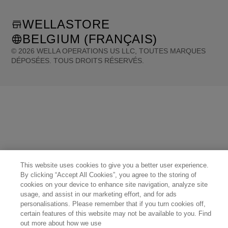
WELLASTORE
BELGIUM (FRANÇAIS)
©
2026
WELLA OPERATIONS US LLC, TOUTES MARQUES
DÉPOSÉES. TOUS DROITS RÉSERVÉS.
United States (English)
Great Britain (English)
Australia (English)
Portugal (Português)
Spain (Español)
France (Français)
Canada (English)
Canada (Français)
Germany (Deutsch)
Italy (Italiano)
Sweden (English)
Finland (English)
Netherlands (English)
Norway (English)
Greece (Ελληνικά)
Belgium (Français)
Denmark (English)
Austria (Deutsch)
Switzerland (Deutsch)
Switzerland (Français)
Poland (Polski)
United Arab Emirates (العربية)
Czech Republic (Čeština)
Brazil (Português)
Japan (日本語)
This website uses cookies to give you a better user experience.
By clicking “Accept All Cookies”, you agree to the storing of
cookies on your device to enhance site navigation, analyze site
usage, and assist in our marketing effort, and for ads
personalisations. Please remember that if you turn cookies off,
certain features of this website may not be available to you. Find
out more about how we use