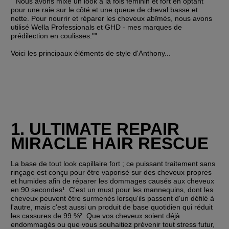
""Nous avons mixé un look à la fois féminin et fort en optant 
pour une raie sur le côté et une queue de cheval basse et 
nette. Pour nourrir et réparer les cheveux abîmés, nous avons 
utilisé Wella Professionals et GHD - mes marques de 
prédilection en coulisses.""
Voici les principaux éléments de style d'Anthony...
1. ULTIMATE REPAIR 
MIRACLE HAIR RESCUE
La base de tout look capillaire fort ; ce puissant traitement sans 
rinçage est conçu pour être vaporisé sur des cheveux propres 
et humides afin de réparer les dommages causés aux cheveux 
en 90 secondes¹. C'est un must pour les mannequins, dont les 
cheveux peuvent être surmenés lorsqu'ils passent d'un défilé à 
l'autre, mais c'est aussi un produit de base quotidien qui réduit 
les cassures de 99 %². Que vos cheveux soient déjà 
endommagés ou que vous souhaitiez prévenir tout stress futur, 