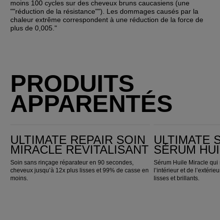
moins 100 cycles sur des cheveux bruns caucasiens (une 
""réduction de la résistance""). Les dommages causés par la 
chaleur extrême correspondent à une réduction de la force de 
plus de 0,005."
PRODUITS
APPARENTÉS
ULTIMATE REPAIR Soin Miracle Revitalisant
ULTIMATE SMOOTH Sérum Huile Miracle
ULTIMATE REPAIR SOIN
ULTIMATE
MIRACLE REVITALISANT
SÉRUM HUI
Soin sans rinçage réparateur en 90 secondes,
Sérum Huile Miracle qui 
cheveux jusqu’à 12x plus lisses et 99% de casse en
l’intérieur et de l’extéri
moins.
lisses et brillants.