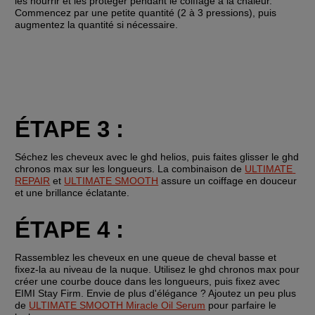
les nourrir et les protéger pendant le coiffage à la chaleur. 
Commencez par une petite quantité (2 à 3 pressions), puis 
augmentez la quantité si nécessaire.
ÉTAPE 3 :
Séchez les cheveux avec le ghd helios, puis faites glisser le ghd 
chronos max sur les longueurs. La combinaison de 
ULTIMATE 
REPAIR
 et 
ULTIMATE SMOOTH
 assure un coiffage en douceur 
et une brillance éclatante.
ÉTAPE 4 :
Rassemblez les cheveux en une queue de cheval basse et 
fixez-la au niveau de la nuque. Utilisez le ghd chronos max pour 
créer une courbe douce dans les longueurs, puis fixez avec 
EIMI Stay Firm. Envie de plus d'élégance ? Ajoutez un peu plus 
de 
ULTIMATE SMOOTH Miracle Oil Serum
 pour parfaire le 