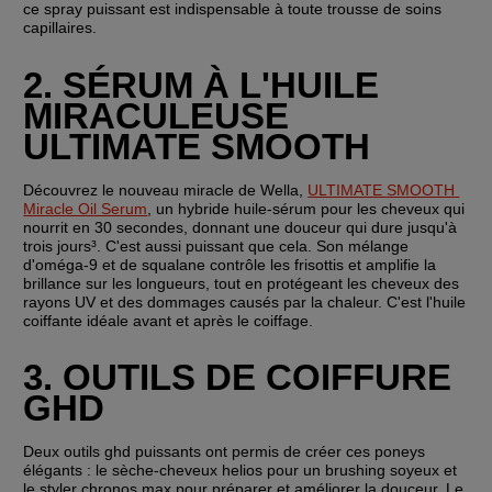
ce spray puissant est indispensable à toute trousse de soins 
capillaires.
2. SÉRUM À L'HUILE 
MIRACULEUSE 
ULTIMATE SMOOTH
Découvrez le nouveau miracle de Wella, 
ULTIMATE SMOOTH 
Miracle Oil Serum
, un hybride huile-sérum pour les cheveux qui 
nourrit en 30 secondes, donnant une douceur qui dure jusqu'à 
trois jours³. C'est aussi puissant que cela. Son mélange 
d'oméga-9 et de squalane contrôle les frisottis et amplifie la 
brillance sur les longueurs, tout en protégeant les cheveux des 
rayons UV et des dommages causés par la chaleur. C'est l'huile 
coiffante idéale avant et après le coiffage. 
3. OUTILS DE COIFFURE 
GHD
Deux outils ghd puissants ont permis de créer ces poneys 
élégants : le sèche-cheveux helios pour un brushing soyeux et 
le styler chronos max pour préparer et améliorer la douceur. Le 