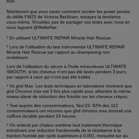
look. 
Maintenant que vous savez comment recréer les power ponies 
du défilé FW25 de Victoria Beckham, essayez la tendance 
vous-même. N'oubliez pas de partager vos looks avec nous en 
nous taguant @WellaHair
¹ En utilisant ULTIMATE REPAIR Miracle Hair Rescue. 
² Lors de l'utilisation du test instrumental ULTIMATE REPAIR 
Miracle Hair Rescue par rapport au shampooing non 
revitalisant.
Lors de l'utilisation du sérum à l'huile miraculeuse ULTIMATE 
SMOOTH, si les cheveux n'ont pas été lavés pendant 3 jours, 
par rapport à ceux qui n'ont pas été traités.
⁴ Vs ghd Max. Les tests techniques en laboratoire montrent que 
ghd Chronos max est 3 fois plus rapide pour atteindre le même 
niveau élevé de réduction des frisottis sur les cheveux crépus.
⁵ Test auprès des consommateurs, Nov'23. 82% des 112 
consommateurs ont reconnu que ghd chronos max donnait une 
coiffure durable pendant 24 heures.
⁶ On entend par chaleur extrême tout traitement thermique 
entraînant une réduction fractionnelle de la résistance à la 
traction humide par cycle supérieure à 0,001, mesurée sur au 