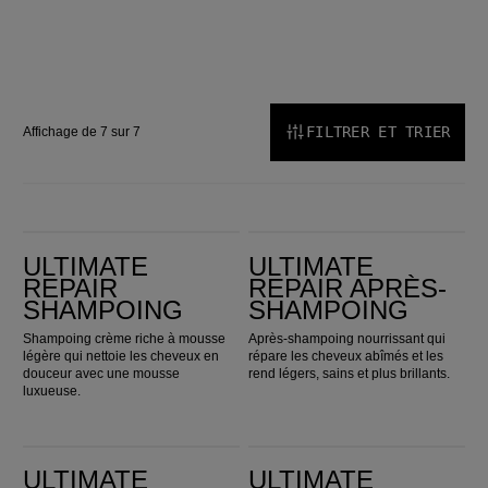
FILTRER ET TRIER
Affichage de 7 sur 7
Ultimate Repair Shampoing
Ultimate Repair Après-shampoing
ULTIMATE
ULTIMATE
REPAIR
REPAIR APRÈS-
SHAMPOING
SHAMPOING
Shampoing crème riche à mousse
Après-shampoing nourrissant qui
légère qui nettoie les cheveux en
répare les cheveux abîmés et les
douceur avec une mousse
rend légers, sains et plus brillants.
luxueuse.
Ultimate Repair Masque
ULTIMATE REPAIR Soin Miracle Revitalisant
ULTIMATE
ULTIMATE