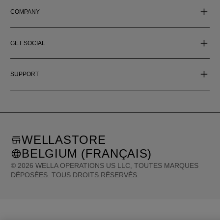
COMPANY
GET SOCIAL
SUPPORT
WELLASTORE
BELGIUM (FRANÇAIS)
©
2026
WELLA OPERATIONS US LLC, TOUTES MARQUES
DÉPOSÉES. TOUS DROITS RÉSERVÉS.
United States (English)
Great Britain (English)
Australia (English)
Portugal (Português)
Spain (Español)
France (Français)
Canada (English)
Canada (Français)