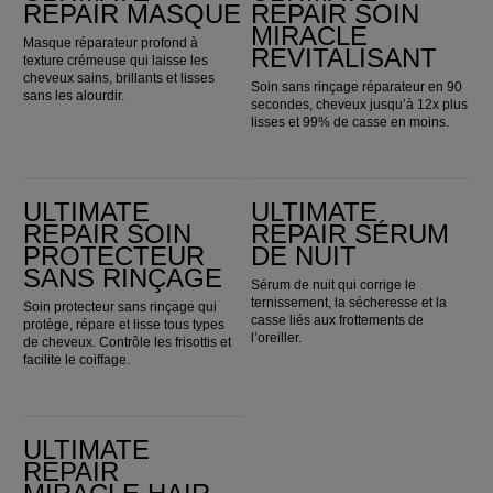
REPAIR MASQUE
REPAIR SOIN
MIRACLE
Masque réparateur profond à
REVITALISANT
texture crémeuse qui laisse les
cheveux sains, brillants et lisses
Soin sans rinçage réparateur en 90
sans les alourdir.
secondes, cheveux jusqu’à 12x plus
lisses et 99% de casse en moins.
Ultimate Repair Soin protecteur sans rinçage
Ultimate Repair Sérum de nuit
ULTIMATE
ULTIMATE
REPAIR SOIN
REPAIR SÉRUM
PROTECTEUR
DE NUIT
SANS RINÇAGE
Sérum de nuit qui corrige le
ternissement, la sécheresse et la
Soin protecteur sans rinçage qui
casse liés aux frottements de
protège, répare et lisse tous types
l’oreiller.
de cheveux. Contrôle les frisottis et
facilite le coiffage.
Ultimate Repair Miracle Hair Rescue 30ml
ULTIMATE
REPAIR