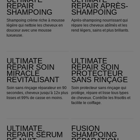
REPAIR
REPAIR APRÈS-
SHAMPOING
SHAMPOING
Shampoing crème riche à mousse
Après-shampoing nourrissant qui
légère qui nettoie les cheveux en
répare les cheveux abîmés et les
douceur avec une mousse
rend légers, sains et plus brillants.
luxueuse.
ULTIMATE REPAIR Soin Miracle Revitalisant
Ultimate Repair Soin protecteur sans rinçage
ULTIMATE
ULTIMATE
REPAIR SOIN
REPAIR SOIN
MIRACLE
PROTECTEUR
REVITALISANT
SANS RINÇAGE
Soin sans rinçage réparateur en 90
Soin protecteur sans rinçage qui
secondes, cheveux jusqu’à 12x plus
protège, répare et lisse tous types
lisses et 99% de casse en moins.
de cheveux. Contrôle les frisottis et
facilite le coiffage.
Ultimate Repair Sérum de nuit
Fusion Shampoing Réparation Intense
ULTIMATE
FUSION
REPAIR SÉRUM
SHAMPOING