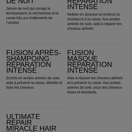
DE NUIT
RÉPARATION
INTENSE
Sérum de nuit qui corrige le
ternissement, la sécheresse et la
Nettoie en douceur et renforce la
casse liés aux frottements de
résistance à la casse. Aux acides
l’oreiller.
aminés de soie, aide à réparer les
cheveux abîmés.
Fusion Après-shampoing Réparation Intense
Fusion Masque Réparation Intense
FUSION APRÈS-
FUSION
SHAMPOING
MASQUE
RÉPARATION
RÉPARATION
INTENSE
INTENSE
Enrichi en acides aminés de soie,
Aide à réparer les cheveux abîmés
aide à prévenir la casse, démêle et
et à prévenir la casse. Aux acides
lisse les cheveux.
aminés de soie, pour des cheveux
lisses et résistants.
Ultimate Repair Miracle Hair Rescue 30ml
ULTIMATE
REPAIR
MIRACLE HAIR