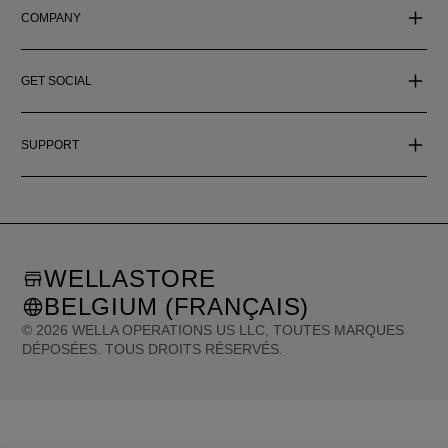
COMPANY
GET SOCIAL
SUPPORT
WELLASTORE
BELGIUM (FRANÇAIS)
©
2026
WELLA OPERATIONS US LLC, TOUTES MARQUES
DÉPOSÉES. TOUS DROITS RÉSERVÉS.
United States (English)
Great Britain (English)
Australia (English)
Portugal (Português)
Spain (Español)
France (Français)
Canada (English)
Canada (Français)
Germany (Deutsch)
Italy (Italiano)