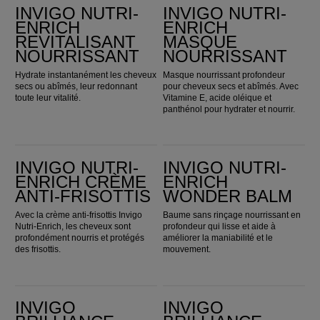
INVIGO NUTRI-
INVIGO NUTRI-
ENRICH
ENRICH
REVITALISANT
MASQUE
NOURRISSANT
NOURRISSANT
Hydrate instantanément les cheveux
Masque nourrissant profondeur
secs ou abîmés, leur redonnant
pour cheveux secs et abîmés. Avec
toute leur vitalité.
Vitamine E, acide oléique et
panthénol pour hydrater et nourrir.
Invigo Nutri-Enrich Crème anti-frisottis
Invigo Nutri-Enrich Wonder Balm
INVIGO NUTRI-
INVIGO NUTRI-
ENRICH CRÈME
ENRICH
ANTI-FRISOTTIS
WONDER BALM
Avec la crème anti-frisottis Invigo
Baume sans rinçage nourrissant en
Nutri-Enrich, les cheveux sont
profondeur qui lisse et aide à
profondément nourris et protégés
améliorer la maniabilité et le
des frisottis.
mouvement.
Invigo Brilliance Revitalisant pour cheveux fins et normaux
Invigo Brilliance Revitalisant pour cheveux épais
INVIGO
INVIGO