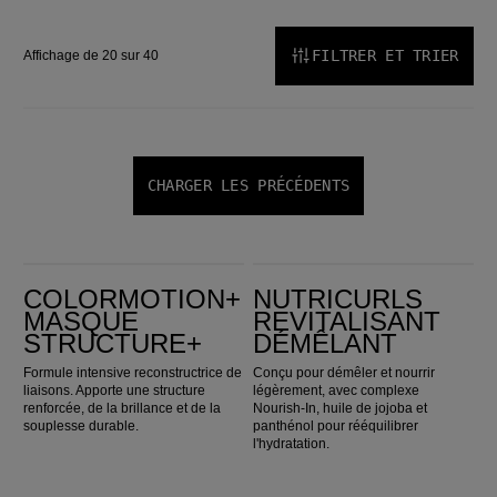
FILTRER ET TRIER
Affichage de 20 sur 40
CHARGER LES PRÉCÉDENTS
ColorMotion+ Masque Structure+
Nutricurls Revitalisant démêlant
COLORMOTION+
NUTRICURLS
MASQUE
REVITALISANT
STRUCTURE+
DÉMÊLANT
Formule intensive reconstructrice de
Conçu pour démêler et nourrir
liaisons. Apporte une structure
légèrement, avec complexe
renforcée, de la brillance et de la
Nourish-In, huile de jojoba et
souplesse durable.
panthénol pour rééquilibrer
l'hydratation.