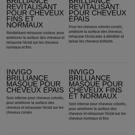
BRILLIANCE
BRILLIANCE
REVITALISANT
REVITALISANT
POUR CHEVEUX
POUR CHEVEUX
FINS ET
ÉPAIS
NORMAUX
Pour les cheveux colorés corsés,
améliore la surface des cheveux,
Revitalisant rehausse couleur, pour
rehausse l'éclat,aide à démêler et
améliorer la surface des cheveux et
laisse les cheveux brillants.
rehausse l'éclat sur les cheveux
normaux et fins.
Invigo Brilliance Masque pour cheveux épais
Invigo Brilliance Masque pour cheveux fins et normaux
INVIGO
INVIGO
BRILLIANCE
BRILLIANCE
MASQUE POUR
MASQUE POUR
CHEVEUX ÉPAIS
CHEVEUX FINS
ET NORMAUX
Soin intense pour cheveux colorés,
pour améliorer la surface des
Soin intense pour cheveux colorés,
cheveux et rehausser l'éclat sur les
pour améliorer la surface des
cheveux corsés.
cheveux et rehausser l'éclat sur les
cheveux normaux et fins.
Invigo Brilliance Miracle BB
Invigo Volume Boost Brume Volumisante