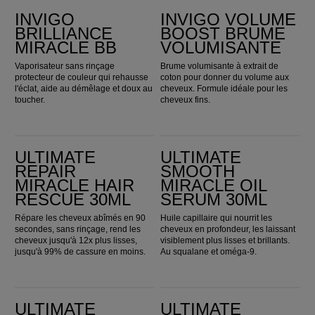
INVIGO
INVIGO VOLUME
BRILLIANCE
BOOST BRUME
MIRACLE BB
VOLUMISANTE
Vaporisateur sans rinçage
Brume volumisante à extrait de
protecteur de couleur qui rehausse
coton pour donner du volume aux
l'éclat, aide au démêlage et doux au
cheveux. Formule idéale pour les
toucher.
cheveux fins.
Ultimate Repair Miracle Hair Rescue 30ml
ULTIMATE SMOOTH Miracle Oil Serum 30ml
ULTIMATE
ULTIMATE
REPAIR
SMOOTH
MIRACLE HAIR
MIRACLE OIL
RESCUE 30ML
SERUM 30ML
Répare les cheveux abîmés en 90
Huile capillaire qui nourrit les
secondes, sans rinçage, rend les
cheveux en profondeur, les laissant
cheveux jusqu'à 12x plus lisses,
visiblement plus lisses et brillants.
jusqu'à 99% de cassure en moins.
Au squalane et oméga-9.
Ultimate Color Miracle Leave-in Mask
ULTIMATE SMOOTH 24/7 Silky Milk 30ml
ULTIMATE
ULTIMATE