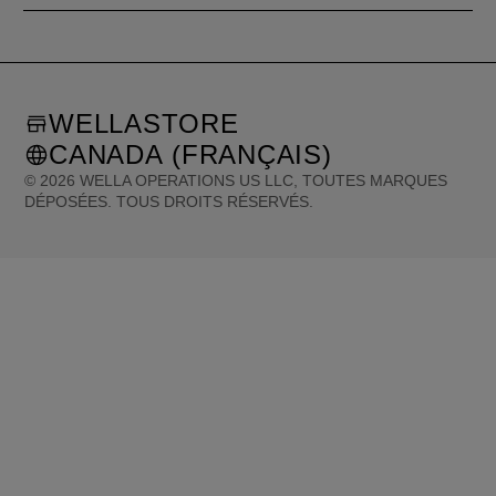
WELLASTORE
CANADA (FRANÇAIS)
©
2026
WELLA OPERATIONS US LLC, TOUTES MARQUES
DÉPOSÉES. TOUS DROITS RÉSERVÉS.
United States (English)
Great Britain (English)
Australia (English)
Portugal (Português)
Spain (Español)
France (Français)
Canada (English)
Canada (Français)
Germany (Deutsch)
Italy (Italiano)
Sweden (English)
Finland (English)
Netherlands (English)
Norway (English)
Greece (Ελληνικά)
Belgium (Français)
Denmark (English)
Austria (Deutsch)
Switzerland (Deutsch)
Switzerland (Français)
Poland (Polski)
United Arab Emirates (العربية)
Czech Republic (Čeština)
Brazil (Português)
Japan (日本語)