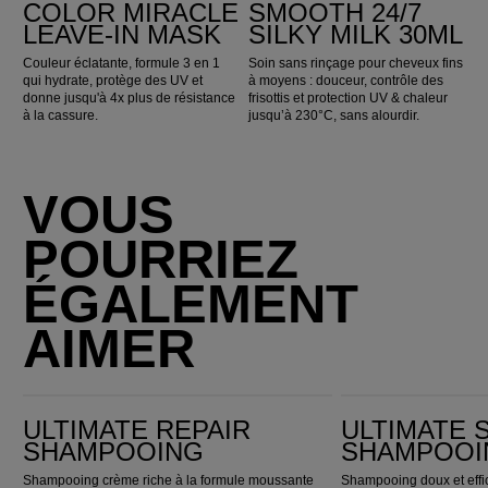
COLOR MIRACLE
SMOOTH 24/7
LEAVE-IN MASK
SILKY MILK 30ML
Couleur éclatante, formule 3 en 1
Soin sans rinçage pour cheveux fins
qui hydrate, protège des UV et
à moyens : douceur, contrôle des
donne jusqu'à 4x plus de résistance
frisottis et protection UV & chaleur
à la cassure.
jusqu’à 230°C, sans alourdir.
VOUS
POURRIEZ
ÉGALEMENT
AIMER
Ultimate Repair Shampooing
ULTIMATE SMOOTH Shampooing
ULTIMATE REPAIR
ULTIMATE
SHAMPOOING
SHAMPOOI
Shampooing crème riche à la formule moussante
Shampooing doux et effi