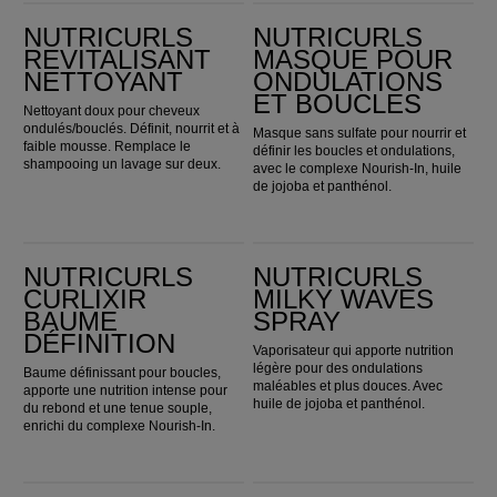
Nutricurls Revitalisant nettoyant
Nutricurls Masque pour ondulations et boucles
NUTRICURLS
NUTRICURLS
REVITALISANT
MASQUE POUR
NETTOYANT
ONDULATIONS
ET BOUCLES
Nettoyant doux pour cheveux
ondulés/bouclés. Définit, nourrit et à
Masque sans sulfate pour nourrir et
faible mousse. Remplace le
définir les boucles et ondulations,
shampooing un lavage sur deux.
avec le complexe Nourish-In, huile
de jojoba et panthénol.
Nutricurls Curlixir Baume définition
Nutricurls Milky Waves Spray
NUTRICURLS
NUTRICURLS
CURLIXIR
MILKY WAVES
BAUME
SPRAY
DÉFINITION
Vaporisateur qui apporte nutrition
légère pour des ondulations
Baume définissant pour boucles,
maléables et plus douces. Avec
apporte une nutrition intense pour
huile de jojoba et panthénol.
du rebond et une tenue souple,
enrichi du complexe Nourish-In.
Invigo Nutri-Enrich Revitalisant nourrissant
Invigo Nutri-Enrich Masque nourrissant