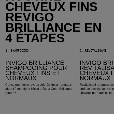
CHEVEUX FINS
REVIGO
BRILLIANCE EN
4 ÉTAPES
1.
SHAMPOOING
2.
REVITALISANT
Invigo Brilliance Shampooing pour cheveux fins et normaux
Invigo Brilliance Revitalisant pour cheveux fins et normaux
INVIGO BRILLIANCE
INVIGO BR
SHAMPOOING POUR
REVITALIS
CHEVEUX FINS ET
CHEVEUX F
NORMAUX
NORMAUX
Conçu pour les cheveux colorés fins à normaux,
Revitalisant rehausse co
aidant à maintenir l'éclat grâce à Color Brilliance-
surface des cheveux et re
Blend™.
cheveux normaux et fins