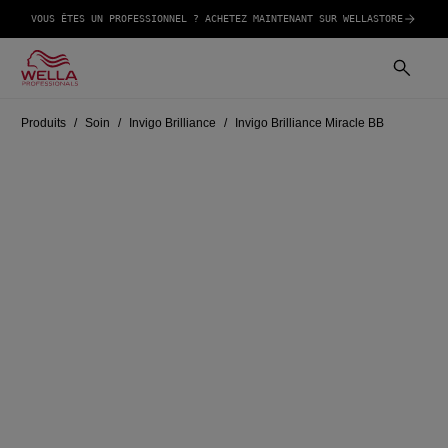
VOUS ÊTES UN PROFESSIONNEL ? ACHETEZ MAINTENANT SUR WELLASTORE
Produits
Soin
Invigo Brilliance
Invigo Brilliance Miracle BB