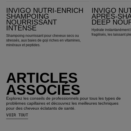
Invigo Nutri-Enrich Shampoing nourrissant intense
Invigo Nutri-Enrich Après-shampoing Deep Nourishing
INVIGO NUTRI-ENRICH
INVIGO NU
SHAMPOING
APRÈS-SH
NOURRISSANT
DEEP NOU
INTENSE
Hydrate instantanément 
fragilisés, les laissant ple
Shampoing nourrissant pour cheveux secs ou
stressés, aux baies de goji riches en vitamines,
minéraux et peptides.
ARTICLES
ASSOCIÉS
Explorez les conseils de professionnels pour tous les types de
problèmes capillaires et découvrez les meilleures techniques
pour des cheveux éclatants de santé.
VOIR TOUT