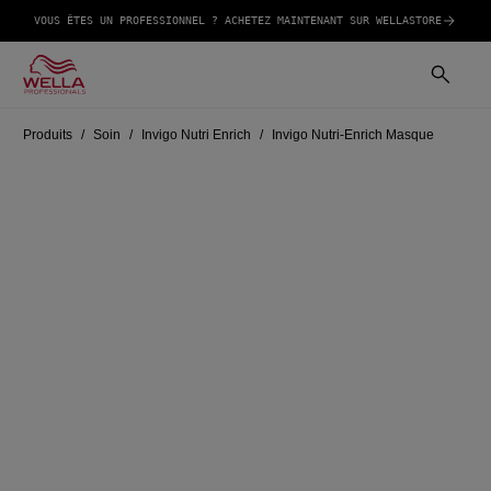
VOUS ÊTES UN PROFESSIONNEL ? ACHETEZ MAINTENANT SUR WELLASTORE
Produits
Soin
Invigo Nutri Enrich
Invigo Nutri-Enrich Masque