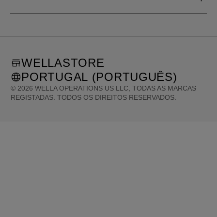
WELLASTORE
PORTUGAL (PORTUGUÊS)
©
2026
WELLA OPERATIONS US LLC, TODAS AS MARCAS
REGISTADAS. TODOS OS DIREITOS RESERVADOS.
United States (English)
Great Britain (English)
Australia (English)
Portugal (Português)
Spain (Español)
France (Français)
Canada (English)
Canada (Français)
Germany (Deutsch)
Italy (Italiano)
Sweden (English)
Finland (English)
Netherlands (English)
Norway (English)
Greece (Ελληνικά)
Belgium (Français)
Denmark (English)
Austria (Deutsch)
Switzerland (Deutsch)
Switzerland (Français)
Poland (Polski)
United Arab Emirates (العربية)
Czech Republic (Čeština)
Brazil (Português)
Japan (日本語)