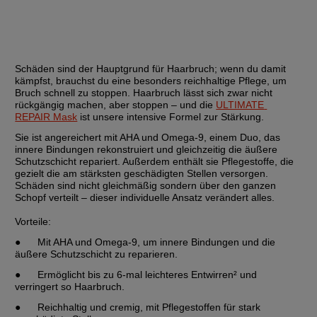
Schäden sind der Hauptgrund für Haarbruch; wenn du damit 
kämpfst, brauchst du eine besonders reichhaltige Pflege, um 
Bruch schnell zu stoppen. Haarbruch lässt sich zwar nicht 
rückgängig machen, aber stoppen – und die 
ULTIMATE 
REPAIR Mask
 ist unsere intensive Formel zur Stärkung.
Sie ist angereichert mit AHA und Omega‑9, einem Duo, das 
innere Bindungen rekonstruiert und gleichzeitig die äußere 
Schutzschicht repariert. Außerdem enthält sie Pflegestoffe, die 
gezielt die am stärksten geschädigten Stellen versorgen. 
Schäden sind nicht gleichmäßig sondern über den ganzen 
Schopf verteilt – dieser individuelle Ansatz verändert alles.
Vorteile
:
●	Mit AHA und Omega‑9, um innere Bindungen und die 
äußere Schutzschicht zu reparieren.
●	Ermöglicht bis zu 6-mal leichteres Entwirren² und 
verringert so Haarbruch.
●	Reichhaltig und cremig, mit Pflegestoffen für stark 