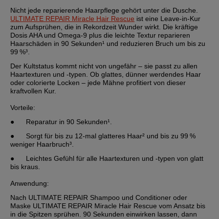
Nicht jede reparierende Haarpflege gehört unter die Dusche. 
ULTIMATE REPAIR Miracle Hair Rescue
 ist eine Leave-in-Kur 
zum Aufsprühen, die in Rekordzeit Wunder wirkt. Die kräftige 
Dosis AHA und Omega‑9 plus die leichte Textur reparieren 
Haarschäden in 90 Sekunden¹ und reduzieren Bruch um bis zu 
99 %³.
Der Kultstatus kommt nicht von ungefähr – sie passt zu allen 
Haartexturen und -typen. Ob glattes, dünner werdendes Haar 
oder colorierte Locken – jede Mähne profitiert von dieser 
kraftvollen Kur.
Vorteile
:
●	Reparatur in 90 Sekunden¹.
●	Sorgt für bis zu 12-mal glatteres Haar² und bis zu 99 % 
weniger Haarbruch³.
●	Leichtes Gefühl für alle Haartexturen und -typen von glatt 
bis kraus.
Anwendung
:
Nach ULTIMATE REPAIR Shampoo und Conditioner oder 
Maske ULTIMATE REPAIR Miracle Hair Rescue vom Ansatz bis 
in die Spitzen sprühen. 90 Sekunden einwirken lassen, dann 