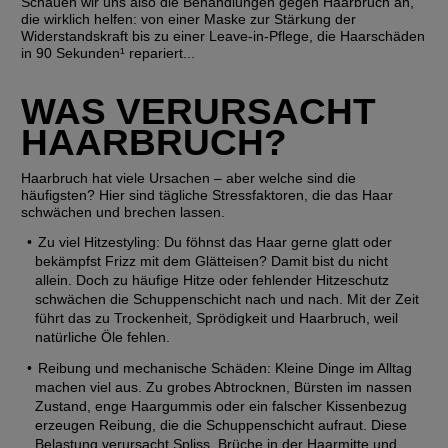
Schauen wir uns also die Behandlungen gegen Haarbruch an, 
die wirklich helfen: von einer Maske zur Stärkung der 
Widerstandskraft bis zu einer Leave‑in‑Pflege, die Haarschäden 
in 90 Sekunden¹ repariert...
WAS VERURSACHT 
HAARBRUCH?
Haarbruch hat viele Ursachen – aber welche sind die 
häufigsten? Hier sind tägliche Stressfaktoren, die das Haar 
schwächen und brechen lassen.
Zu viel Hitzestyling
: Du föhnst das Haar gerne glatt oder 
bekämpfst Frizz mit dem Glätteisen? Damit bist du nicht 
allein. Doch zu häufige Hitze oder fehlender Hitzeschutz 
schwächen die Schuppenschicht nach und nach. Mit der Zeit 
führt das zu Trockenheit, Sprödigkeit und Haarbruch, weil 
natürliche Öle fehlen.
Reibung und mechanische Schäden
: Kleine Dinge im Alltag 
machen viel aus. Zu grobes Abtrocknen, Bürsten im nassen 
Zustand, enge Haargummis oder ein falscher Kissenbezug 
erzeugen Reibung, die die Schuppenschicht aufraut. Diese 
Belastung verursacht Spliss, Brüche in der Haarmitte und 