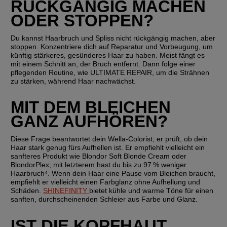
RÜCKGÄNGIG MACHEN 
ODER STOPPEN?
Du kannst Haarbruch und Spliss nicht rückgängig machen, aber 
stoppen. Konzentriere dich auf Reparatur und Vorbeugung, um 
künftig stärkeres, gesünderes Haar zu haben. Meist fängt es 
mit einem Schnitt an, der Bruch entfernt. Dann folge einer 
pflegenden Routine, wie ULTIMATE REPAIR, um die Strähnen 
zu stärken, während Haar nachwächst.
MIT DEM BLEICHEN 
GANZ AUFHÖREN?
Diese Frage beantwortet dein Wella‑Colorist; er prüft, ob dein 
Haar stark genug fürs Aufhellen ist. Er empfiehlt vielleicht ein 
sanfteres Produkt wie Blondor Soft Blonde Cream oder 
BlondorPlex; mit letzterem hast du bis zu 97 % weniger 
Haarbruch⁴. Wenn dein Haar eine Pause vom Bleichen braucht, 
empfiehlt er vielleicht einen Farbglanz ohne Aufhellung und 
Schäden. 
SHINEFINITY 
bietet kühle und warme Töne für einen 
sanften, durchscheinenden Schleier aus Farbe und Glanz.
IST DIE KOPFHAUT 