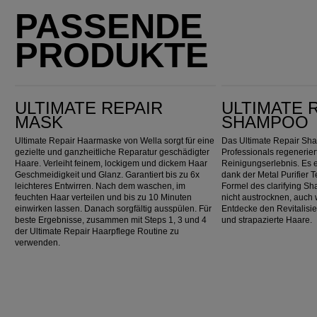
PASSENDE
PRODUKTE
Ultimate Repair Mask
Ultimate Repair Shampoo
ULTIMATE REPAIR
ULTIMATE 
MASK
SHAMPOO
Ultimate Repair Haarmaske von Wella sorgt für eine
Das Ultimate Repair Sh
gezielte und ganzheitliche Reparatur geschädigter
Professionals regenerier
Haare. Verleiht feinem, lockigem und dickem Haar
Reinigungserlebnis. Es en
Geschmeidigkeit und Glanz. Garantiert bis zu 6x
dank der Metal Purifier 
leichteres Entwirren. Nach dem waschen, im
Formel des clarifying S
feuchten Haar verteilen und bis zu 10 Minuten
nicht austrocknen, auch 
einwirken lassen. Danach sorgfältig ausspülen. Für
Entdecke den Revitalisie
beste Ergebnisse, zusammen mit Steps 1, 3 und 4
und strapazierte Haare.
der Ultimate Repair Haarpflege Routine zu
verwenden.