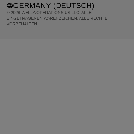
GERMANY (DEUTSCH)
©
2026
WELLA OPERATIONS US LLC, ALLE
EINGETRAGENEN WARENZEICHEN. ALLE RECHTE
VORBEHALTEN.
United States (English)
Great Britain (English)
Australia (English)
Portugal (Português)
Spain (Español)
France (Français)
Canada (English)
Canada (Français)
Germany (Deutsch)
Italy (Italiano)
Sweden (English)
Finland (English)
Netherlands (English)
Norway (English)
Greece (Ελληνικά)
Belgium (Français)
Denmark (English)
Austria (Deutsch)
Switzerland (Deutsch)
Switzerland (Français)
Poland (Polski)
United Arab Emirates (العربية)
Czech Republic (Čeština)
Brazil (Português)
Japan (日本語)