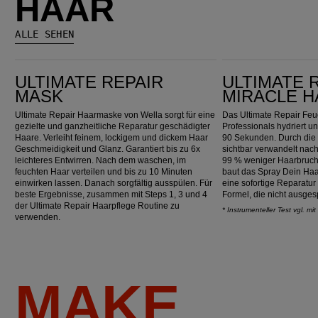
HAAR
ALLE SEHEN
Ultimate Repair Mask
Ultimate Repair Miracle Hair Rescue
ULTIMATE REPAIR
ULTIMATE 
MASK
MIRACLE H
Ultimate Repair Haarmaske von Wella sorgt für eine
Das Ultimate Repair Feu
gezielte und ganzheitliche Reparatur geschädigter
Professionals hydriert u
Haare. Verleiht feinem, lockigem und dickem Haar
90 Sekunden. Durch die
Geschmeidigkeit und Glanz. Garantiert bis zu 6x
sichtbar verwandelt nac
leichteres Entwirren. Nach dem waschen, im
99 % weniger Haarbruc
feuchten Haar verteilen und bis zu 10 Minuten
baut das Spray Dein Haar
einwirken lassen. Danach sorgfältig ausspülen. Für
eine sofortige Reparatur
beste Ergebnisse, zusammen mit Steps 1, 3 und 4
Formel, die nicht ausge
der Ultimate Repair Haarpflege Routine zu
*
Instrumenteller Test vgl. m
verwenden.
MAKE