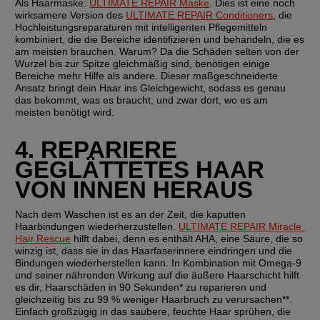
Als Haarmaske:
ULTIMATE REPAIR Maske
. Dies ist eine noch 
wirksamere Version des 
ULTIMATE REPAIR Conditioners
, die 
Hochleistungsreparaturen mit intelligenten Pflegemitteln 
kombiniert, die die Bereiche identifizieren und behandeln, die es 
am meisten brauchen. Warum? Da die Schäden selten von der 
Wurzel bis zur Spitze gleichmäßig sind, benötigen einige 
Bereiche mehr Hilfe als andere. Dieser maßgeschneiderte 
Ansatz bringt dein Haar ins Gleichgewicht, sodass es genau 
das bekommt, was es braucht, und zwar dort, wo es am 
meisten benötigt wird.
4. REPARIERE 
GEGLÄTTETES HAAR 
VON INNEN HERAUS
Nach dem Waschen ist es an der Zeit, die kaputten 
Haarbindungen wiederherzustellen. 
ULTIMATE REPAIR Miracle 
Hair Rescue
 hilft dabei, denn es enthält AHA, eine Säure, die so 
winzig ist, dass sie in das Haarfaserinnere eindringen und die 
Bindungen wiederherstellen kann. In Kombination mit Omega-9 
und seiner nährenden Wirkung auf die äußere Haarschicht hilft 
es dir, Haarschäden in 90 Sekunden* zu reparieren und 
gleichzeitig bis zu 99 % weniger Haarbruch zu verursachen**. 
Einfach großzügig in das saubere, feuchte Haar sprühen, die 