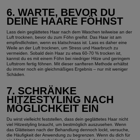
6. WARTE, BEVOR DU 
DEINE HAARE FÖHNST
Lass dein geglättetes Haar nach dem Waschen teilweise an der 
Luft trocknen, bevor du zum Föhn greifst. Das Haar ist am 
empfindlichsten, wenn es klatschnass ist. Lass es daher eine 
Weile an der Luft trocknen, um Stress und Haarbruch zu 
vermeiden. Sobald dein Haar zu etwa 60-70 % trocken ist, 
kannst du es mit einem Föhn bei niedriger Hitze und geringem 
Luftstrom fertig föhnen. Mit dieser sanfteren Methode erhältst 
du immer noch ein gleichmäßiges Ergebnis – nur mit weniger 
Schäden.
7. SCHRÄNKE 
HITZESTYLING NACH 
MÖGLICHKEIT EIN
Du wirst vielleicht feststellen, dass dein geglättetes Haar nicht 
viel Hitzestyling braucht, um bestmöglich auszusehen. Wenn 
das Glätteisen nach der Behandlung dennoch lockt, versuche, 
die Häufigkeit der Anwendung zu begrenzen. Wenn du dich für 