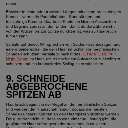
reiben.
Entwirre feuchte oder trockene Längen mit einem breitzahnigen 
Kamm
 – vermeide Paddelbürsten, Rundbürsten und 
feinzahnige Kämme. Bearbeite Knoten in kleinen Abschnitten 
und beginne zuerst an den Enden, damit du die Zähne nicht 
von der Wurzel bis zur Spitze durchziehst, was zu Haarbruch 
führen kann.
Schlafe auf Seide.
 Wir sprechen von Seidenkissenbezügen und 
einem Seidenschal, die dein Haar im Schlaf vor mechanischen 
Schäden schützen. Verteile zunächst das 
ULTIMATE REPAIR 
Night Serum
 im Haar, um es nach dem Aufwachen zusätzlich zu 
schützen und ein kräuselfreies Styling zu ermöglichen.
9. SCHNEIDE 
ABGEBROCHENE 
SPITZEN AB
Haarbruch beginnt in der Regel an den empfindlichen Spitzen 
und wandert den Haarschaft hinauf, sodass die meisten 
Schäden unserer Kunden an den Haarspitzen sichtbar werden. 
Die gute Nachricht ist, dass es eine einfache Lösung gibt, die 
geglättetes Haar sofort gesünder aussehen lässt: einen 