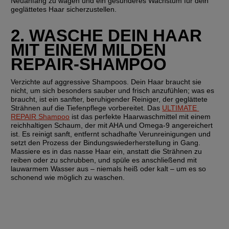
Neuanfang zu wagen und ein gesünderes Wachstum für dein 
geglättetes Haar sicherzustellen.
2. WASCHE DEIN HAAR 
MIT EINEM MILDEN 
REPAIR-SHAMPOO
Verzichte auf aggressive Shampoos. Dein Haar braucht sie 
nicht, um sich besonders sauber und frisch anzufühlen; was es 
braucht, ist ein sanfter, beruhigender Reiniger, der geglättete 
Strähnen auf die Tiefenpflege vorbereitet. Das 
ULTIMATE 
REPAIR Shampoo
 ist das perfekte Haarwaschmittel mit einem 
reichhaltigen Schaum, der mit AHA und Omega-9 angereichert 
ist. Es reinigt sanft, entfernt schadhafte Verunreinigungen und 
setzt den Prozess der Bindungswiederherstellung in Gang. 
Massiere es in das nasse Haar ein, anstatt die Strähnen zu 
reiben oder zu schrubben, und spüle es anschließend mit 
lauwarmem Wasser aus – niemals heiß oder kalt – um es so 
schonend wie möglich zu waschen.