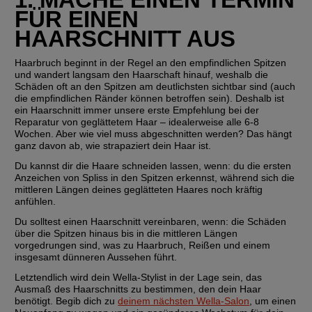
FÜR EINEN 
HAARSCHNITT AUS
Haarbruch beginnt in der Regel an den empfindlichen Spitzen 
und wandert langsam den Haarschaft hinauf, weshalb die 
Schäden oft an den Spitzen am deutlichsten sichtbar sind (auch 
die empfindlichen Ränder können betroffen sein). Deshalb ist 
ein Haarschnitt immer unsere erste Empfehlung bei der 
Reparatur von geglättetem Haar – idealerweise alle 6-8 
Wochen. Aber wie viel muss abgeschnitten werden? Das hängt 
ganz davon ab, wie strapaziert dein Haar ist.
Du kannst dir die Haare schneiden lassen, wenn:
 du die ersten 
Anzeichen von Spliss in den Spitzen erkennst, während sich die 
mittleren Längen deines geglätteten Haares noch kräftig 
anfühlen.
Du solltest einen Haarschnitt vereinbaren, wenn: 
die Schäden 
über die Spitzen hinaus bis in die mittleren Längen 
vorgedrungen sind, was zu Haarbruch, Reißen und einem 
insgesamt dünneren Aussehen führt. 
Letztendlich wird dein Wella-Stylist in der Lage sein, das 
Ausmaß des Haarschnitts zu bestimmen, den dein Haar 
benötigt. Begib dich zu 
deinem nächsten Wella-Salon
, um einen 