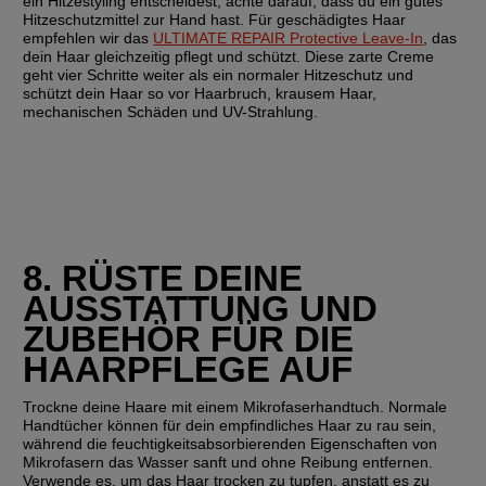
ein Hitzestyling entscheidest, achte darauf, dass du ein gutes 
Hitzeschutzmittel zur Hand hast. Für geschädigtes Haar 
empfehlen wir das 
ULTIMATE REPAIR Protective Leave-In
, das 
dein Haar gleichzeitig pflegt und schützt. Diese zarte Creme 
geht vier Schritte weiter als ein normaler Hitzeschutz und 
schützt dein Haar so vor Haarbruch, krausem Haar, 
mechanischen Schäden und UV-Strahlung.
8. RÜSTE DEINE 
AUSSTATTUNG UND 
ZUBEHÖR FÜR DIE 
HAARPFLEGE AUF
Trockne deine Haare mit einem Mikrofaserhandtuch.
 Normale 
Handtücher können für dein empfindliches Haar zu rau sein, 
während die feuchtigkeitsabsorbierenden Eigenschaften von 
Mikrofasern das Wasser sanft und ohne Reibung entfernen. 
Verwende es, um das Haar trocken zu tupfen, anstatt es zu 