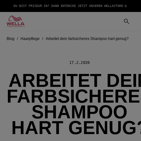
DU BIST FRISEUR:IN? DANN ENTDECKE JETZT UNSEREN WELLASTORE
Blog
Haarpflege
Arbeitet dein farbsicheres Shampoo hart genug?
17.2.2026
ARBEITET DEI
FARBSICHERE
SHAMPOO
HART GENUG