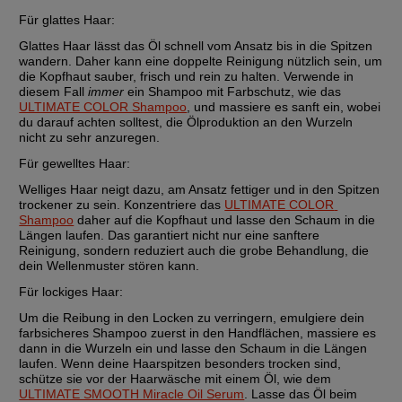
Für glattes Haar:
Glattes Haar lässt das Öl schnell vom Ansatz bis in die Spitzen 
wandern. Daher kann eine doppelte Reinigung nützlich sein, um 
die Kopfhaut sauber, frisch und rein zu halten. Verwende in 
diesem Fall 
immer
 ein Shampoo mit Farbschutz, wie das 
ULTIMATE COLOR Shampoo
, und massiere es sanft ein, wobei 
du darauf achten solltest, die Ölproduktion an den Wurzeln 
nicht zu sehr anzuregen.
Für gewelltes Haar:
Welliges Haar neigt dazu, am Ansatz fettiger und in den Spitzen 
trockener zu sein. Konzentriere das 
ULTIMATE COLOR 
Shampoo
 daher auf die Kopfhaut und lasse den Schaum in die 
Längen laufen. Das garantiert nicht nur eine sanftere 
Reinigung, sondern reduziert auch die grobe Behandlung, die 
dein Wellenmuster stören kann.
Für lockiges Haar:
Um die Reibung in den Locken zu verringern, emulgiere dein 
farbsicheres Shampoo zuerst in den Handflächen, massiere es 
dann in die Wurzeln ein und lasse den Schaum in die Längen 
laufen. Wenn deine Haarspitzen besonders trocken sind, 
schütze sie vor der Haarwäsche mit einem Öl, wie dem 
ULTIMATE SMOOTH Miracle Oil Serum
. Lasse das Öl beim 