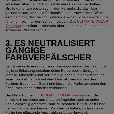
Waschen. Aber natürlich musst du dein Haar sauber halten. 
Greife daher am besten zu milden Formeln, die das Haar 
gesund halten, ohne die Farbmoleküle auszuwaschen. Wähle 
ein Shampoo, das frei von Sulfaten ist – den Schaummitteln, die 
für einen reichhaltigen Schaum sorgen. Das 
ULTIMATE COLOR 
Shampoo
 ist sulfatfrei, schäumt aber dennoch auf und bietet ein 
luxuriöses Wascherlebnis.
3. ES NEUTRALISIERT 
GÄNGIGE 
FARBVERFÄLSCHER
Selbst wenn du ein sulfatfreies Shampoo verwendest, kann die 
tägliche Belastung trotzdem deine Farbe beeinträchtigen. 
Metalle, Mineralien und Verunreinigungen aus der Umgebung 
lagern sich allmählich auf dem Haar ab, verfälschen den 
Farbton, trüben den Glanz und lassen die Farbe zwischen den 
Friseurbesuchen schneller verblassen.
Der Metal Purifier im 
ULTIMATE COLOR Shampoo
 wurde 
entwickelt, um diese unsichtbaren Angreifer sanft zu entfernen 
und gleichzeitig gefärbtes Haar zu schonen. Er hilft, dein Haar 
frei von farbverfälschenden Metallen zu halten, sodass deine 
Farbe ihre glänzende Ausstrahlung länger bewahrt.