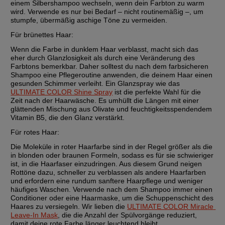
einem Silbershampoo wechseln, wenn dein Farbton zu warm 
wird. Verwende es nur bei Bedarf – nicht routinemäßig –, um 
stumpfe, übermäßig aschige Töne zu vermeiden.
Für brünettes Haar:
Wenn die Farbe in dunklem Haar verblasst, macht sich das 
eher durch Glanzlosigkeit als durch eine Veränderung des 
Farbtons bemerkbar. Daher solltest du nach dem farbsicheren 
Shampoo eine Pflegeroutine anwenden, die deinem Haar einen 
gesunden Schimmer verleiht. Ein Glanzspray wie das 
ULTIMATE COLOR Shine Spray
 ist die perfekte Wahl für die 
Zeit nach der Haarwäsche. Es umhüllt die Längen mit einer 
glättenden Mischung aus Olivate und feuchtigkeitsspendendem 
Vitamin B5, die den Glanz verstärkt.
Für rotes Haar:
Die Moleküle in roter Haarfarbe sind in der Regel größer als die 
in blonden oder braunen Formeln, sodass es für sie schwieriger 
ist, in die Haarfaser einzudringen. Aus diesem Grund neigen 
Rottöne dazu, schneller zu verblassen als andere Haarfarben 
und erfordern eine rundum sanftere Haarpflege und weniger 
häufiges Waschen. Verwende nach dem Shampoo immer einen 
Conditioner oder eine Haarmaske, um die Schuppenschicht des 
Haares zu versiegeln. Wir lieben die 
ULTIMATE COLOR Miracle 
Leave-In Mask
, die die Anzahl der Spülvorgänge reduziert, 
damit deine rote Farbe länger leuchtend bleibt.