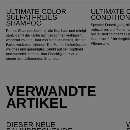
Ultimate Color Sulfatfreies Shampoo
Ultimate Color Conditioner
ULTIMATE COLOR
ULTIMATE 
SULFATFREIES
CONDITIO
SHAMPOO
Spendet Feuchtigkeit, hilf
reduzieren, um Pigmente
Dieses Shampoo beruhigt die Kopfhaut und reinigt
revitalisiert coloriertes 
sanft, damit die Farbe nicht so schnell verblasst*,
Haarbruch*. * im Vergl
während es dein Haar von Metallen befreit, die die
Pflegestoffe
Farbe verändern können. Die Formel hinterlässt ein
weiches und gereinigtes Gefühl auf der Kopfhaut
und spendet deinem Haar Feuchtigkeit. *vs. zu
einem nicht pflegenden Shampoo
VERWANDTE
ARTIKEL
DIESER NEUE