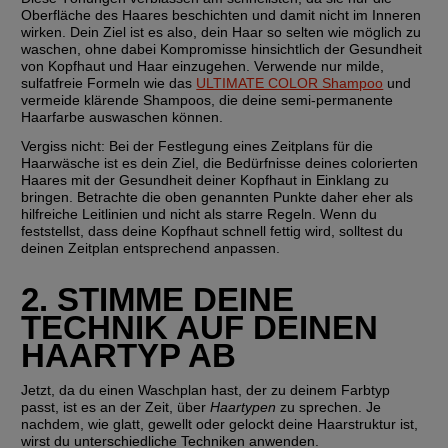
Oberfläche des Haares beschichten und damit nicht im Inneren 
wirken. Dein Ziel ist es also, dein Haar so selten wie möglich zu 
waschen, ohne dabei Kompromisse hinsichtlich der Gesundheit 
von Kopfhaut und Haar einzugehen. Verwende nur milde, 
sulfatfreie Formeln wie das 
ULTIMATE COLOR Shampoo
 und 
vermeide klärende Shampoos, die deine semi-permanente 
Haarfarbe auswaschen können.
Vergiss nicht:
 Bei der Festlegung eines Zeitplans für die 
Haarwäsche ist es dein Ziel, die Bedürfnisse deines colorierten 
Haares mit der Gesundheit deiner Kopfhaut in Einklang zu 
bringen. Betrachte die oben genannten Punkte daher eher als 
hilfreiche Leitlinien und nicht als starre Regeln. Wenn du 
feststellst, dass deine Kopfhaut schnell fettig wird, solltest du 
deinen Zeitplan entsprechend anpassen.
2. STIMME DEINE 
TECHNIK AUF DEINEN 
HAARTYP AB
Jetzt, da du einen Waschplan hast, der zu deinem Farbtyp 
passt, ist es an der Zeit, über 
Haartypen
 zu sprechen. Je 
nachdem, wie glatt, gewellt oder gelockt deine Haarstruktur ist, 
wirst du unterschiedliche Techniken anwenden. 