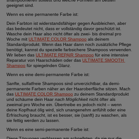
shampoonieren solltest und welche Formeln am besten 
geeignet sind.
Wenn es eine permanente Farbe ist:
Dein Farbton ist widerstandsfähiger gegen Ausbleichen, aber 
das bedeutet nicht, dass er vollständig davor geschützt ist. 
Wasche dein Haar also nicht öfter als zwei- bis dreimal pro 
Woche mit 
ULTIMATE COLOR Shampoo
 als deinem 
Standardprodukt. Wenn das Haar dann noch zusätzliche Pflege 
benötigt, kannst du spezielle farbsichere Shampoos verwenden. 
Wir lieben das 
ULTIMATE REPAIR Shampoo
 für eine intensive 
Reparatur von Haarschäden oder das 
ULTIMATE SMOOTH 
Shampoo
 für spiegelnden Glanz.
Wenn es eine demi-permanente Farbe ist:
Sanfte, sulfatfreie Shampoos sind unverzichtbar, da demi-
permanente Farben näher an der Haaroberfläche sitzen. Mach 
das 
ULTIMATE COLOR Shampoo
 zu deinem Standardprodukt 
und schäume dein Haar 
nach Möglichkeit
 nicht öfter als 
zweimal pro Woche ein. Übertreibe es jedoch nicht – wenn 
deine Kopfhaut ölig wird, sich unangenehm anfühlt oder eine 
Erfrischung braucht, ist es besser, sie (sanft) zu waschen, als 
sie fettig werden zu lassen.
Wenn es eine semi-permanente Farbe ist:
Diese Tönungen verblassen am schnellsten, da sie nur die 