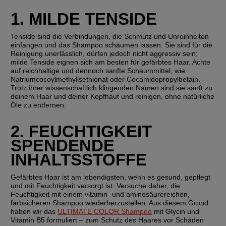
1. MILDE TENSIDE
Tenside sind die Verbindungen, die Schmutz und Unreinheiten 
einfangen und das Shampoo schäumen lassen. Sie sind für die 
Reinigung unerlässlich, dürfen jedoch nicht aggressiv sein; 
milde Tenside eignen sich am besten für gefärbtes Haar. Achte 
auf reichhaltige und dennoch sanfte Schaummittel, wie 
Natriumcocoylmethylisethionat oder Cocamidopropylbetain. 
Trotz ihrer wissenschaftlich klingenden Namen sind sie sanft zu 
deinem Haar und deiner Kopfhaut und reinigen, ohne natürliche 
Öle zu entfernen.
2. FEUCHTIGKEIT 
SPENDENDE 
INHALTSSTOFFE
Gefärbtes Haar ist am lebendigsten, wenn es gesund, gepflegt 
und mit Feuchtigkeit versorgt ist. Versuche daher, die 
Feuchtigkeit mit einem vitamin- und aminosäurereichen, 
farbsicheren Shampoo wiederherzustellen. Aus diesem Grund 
haben wir das 
ULTIMATE COLOR Shampoo
 mit Glycin und 
Vitamin B5 formuliert – zum Schutz des Haares vor Schäden 