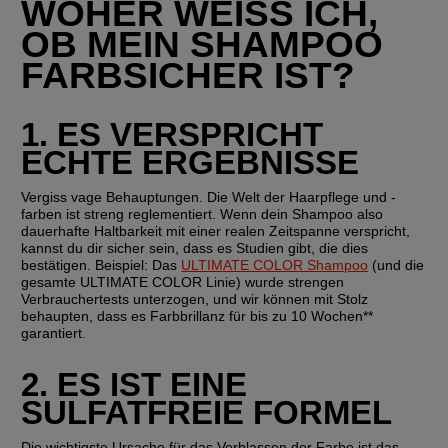
WOHER WEISS ICH, O
B MEIN SHAMPOO F
ARBSICHER IST?
1. ES VERSPRICHT 
ECHTE ERGEBNISSE
Vergiss vage Behauptungen. Die Welt der Haarpflege und -
farben ist streng reglementiert. Wenn dein Shampoo also 
dauerhafte Haltbarkeit mit einer realen Zeitspanne verspricht, 
kannst du dir sicher sein, dass es Studien gibt, die dies 
bestätigen. Beispiel: Das 
ULTIMATE COLOR Shampoo
 (und die 
gesamte ULTIMATE COLOR Linie) wurde strengen 
Verbrauchertests unterzogen, und wir können mit Stolz 
behaupten, dass es Farbbrillanz für bis zu 10 Wochen** 
garantiert.
2. ES IST EINE 
SULFATFREIE FORMEL
Die wichtigste Ursache für das Verblassen der Farbe ist das 