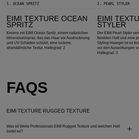
1.
OCEAN SPRITZ
2.
PEARL STYLER
EIMI Texture Ocean Spritz
EIMI Texture Pearl Styler
EIMI TEXTURE OCEAN
EIMI TEXT
SPRITZ
STYLER
Kreiere mit EIMI Ocean Spritz, einem natürlichen
Der EIMI Pearl Styler ve
Mineralsalzspray, das das Haar vor Austrocknung
flexiblen Halt und eine 
und UV-Schäden schützt, eine lockere,
Styling-Haargel ist so fo
strandähnliche Textur. Haltegrad: 2
vor den Auswirkungen vo
Haltegrad: 3
FAQS
EIMI TEXTURE RUGGED TEXTURE
Was ist Wella Professionals EIMI Rugged Texture und welchen Halt
bietet es?