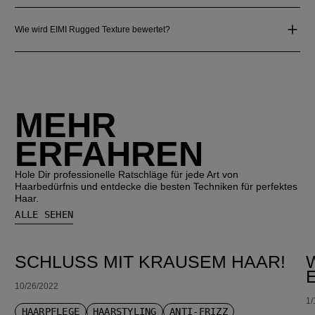
Wie wird EIMI Rugged Texture bewertet?
MEHR
ERFAHREN
Hole Dir professionelle Ratschläge für jede Art von
Haarbedürfnis und entdecke die besten Techniken für perfektes
Haar.
ALLE SEHEN
SCHLUSS MIT KRAUSEM HAAR!
10/26/2022
1/
HAARPFLEGE
HAARSTYLING
ANTI-FRIZZ