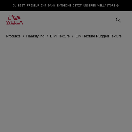
DU BIST FRISEUR:IN? DANN ENTDECKE JETZT UNSEREN WELLASTORE
Produkte
Haarstyling
EIMI Texture
EIMI Texture Rugged Texture