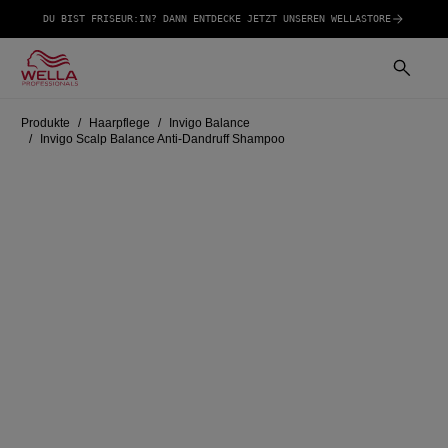
DU BIST FRISEUR:IN? DANN ENTDECKE JETZT UNSEREN WELLASTORE
Produkte
Haarpflege
Invigo Balance
Invigo Scalp Balance Anti-Dandruff Shampoo