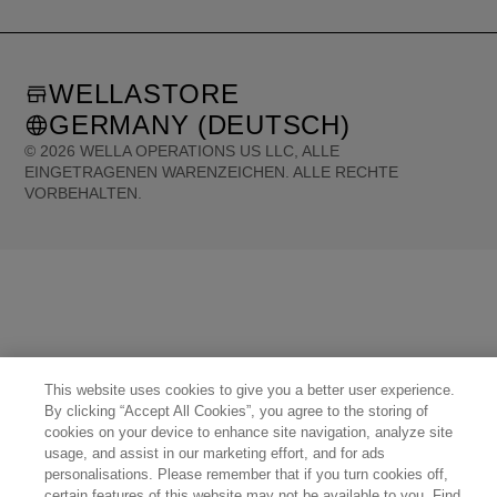
WELLASTORE
GERMANY (DEUTSCH)
©
2026
WELLA OPERATIONS US LLC, ALLE
EINGETRAGENEN WARENZEICHEN. ALLE RECHTE
VORBEHALTEN.
United States (English)
Great Britain (English)
Australia (English)
Portugal (Português)
Spain (Español)
France (Français)
Canada (English)
Canada (Français)
Germany (Deutsch)
Italy (Italiano)
Sweden (English)
Finland (English)
Netherlands (English)
Norway (English)
Greece (Ελληνικά)
Belgium (Français)
Denmark (English)
Austria (Deutsch)
Switzerland (Deutsch)
Switzerland (Français)
Poland (Polski)
United Arab Emirates (العربية)
Czech Republic (Čeština)
Brazil (Português)
This website uses cookies to give you a better user experience.
Japan (日本語)
By clicking “Accept All Cookies”, you agree to the storing of
cookies on your device to enhance site navigation, analyze site
usage, and assist in our marketing effort, and for ads
personalisations. Please remember that if you turn cookies off,
certain features of this website may not be available to you. Find