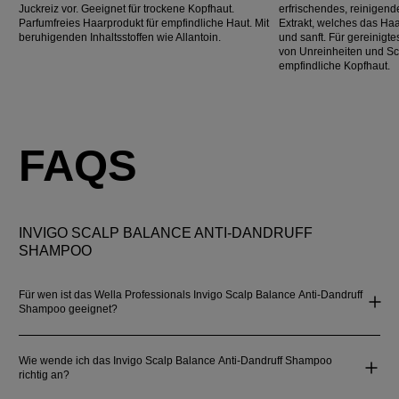
Juckreiz vor. Geeignet für trockene Kopfhaut.
erfrischendes, reinigen
Parfumfreies Haarprodukt für empfindliche Haut. Mit
Extrakt, welches das Haar
beruhigenden Inhaltsstoffen wie Allantoin.
und sanft. Für gereinig
von Unreinheiten und Sch
empfindliche Kopfhaut.
FAQS
INVIGO SCALP BALANCE ANTI-DANDRUFF
SHAMPOO
Für wen ist das Wella Professionals Invigo Scalp Balance Anti-Dandruff
Shampoo geeignet?
Wie wende ich das Invigo Scalp Balance Anti-Dandruff Shampoo
richtig an?