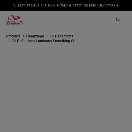
DU BIST FRISEUR:IN? DANN ENTDECKE JETZT UNSEREN WELLASTORE
Produkte
Haarpflege
Oil Reflections
Oil Reflections Luminous Smoothing Oil