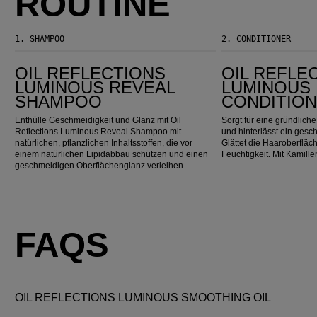
ROUTINE
1.
SHAMPOO
2.
CONDITIONER
Oil Reflections Luminous Reveal Shampoo
Oil Reflections Luminous Instant Conditioner
OIL REFLECTIONS
OIL REFLE
LUMINOUS REVEAL
LUMINOUS 
SHAMPOO
CONDITIO
Enthülle Geschmeidigkeit und Glanz mit Oil
Sorgt für eine gründliche
Reflections Luminous Reveal Shampoo mit
und hinterlässt ein ges
natürlichen, pflanzlichen Inhaltsstoffen, die vor
Glättet die Haaroberfläc
einem natürlichen Lipidabbau schützen und einen
Feuchtigkeit. Mit Kamill
geschmeidigen Oberflächenglanz verleihen.
FAQS
OIL REFLECTIONS LUMINOUS SMOOTHING OIL