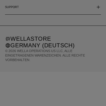
SUPPORT
WELLASTORE
GERMANY (DEUTSCH)
©
2026
WELLA OPERATIONS US LLC, ALLE
EINGETRAGENEN WARENZEICHEN. ALLE RECHTE
VORBEHALTEN.
United States (English)
Great Britain (English)
Australia (English)
Portugal (Português)
Spain (Español)
France (Français)
Canada (English)
Canada (Français)
Germany (Deutsch)
Italy (Italiano)
Sweden (English)
Finland (English)
Netherlands (English)
Norway (English)
Greece (Ελληνικά)
Belgium (Français)
Denmark (English)
Austria (Deutsch)
Switzerland (Deutsch)
Switzerland (Français)
Poland (Polski)
United Arab Emirates (العربية)
Czech Republic (Čeština)
Brazil (Português)
Japan (日本語)