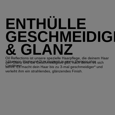
ENTHÜLLE
GESCHMEIDIG
& GLANZ
Oil Reflections ist unsere spezielle Haarpflege, die deinem Haar
*
Shampoo, Maske und Öl im Vergleich zu einem Shampoo ohne
den Glanz und die Geschmeidigkeit gibt, nach denen es sich
Conditioner
sehnt. Es macht dein Haar bis zu 3-mal geschmeidiger* und
verleiht ihm ein strahlendes, glänzendes Finish.