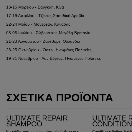
13-15 Μαρτίου
 - Σανγκάη, Κίνα
17-19 Απριλίου
 - Τζέντα, Σαουδική Αραβία
22-24 Μαΐου
 - Μοντρεάλ, Καναδάς
03-05 Ιουλίου
 - Σίλβερστον, Μεγάλη Βρετανία
21-23 Αυγούστου
 - Ζάντβορτ, Ολλανδία
23-25 Οκτωβρίου
 - Όστιν, Ηνωμένες Πολιτείες
19-21 Νοεμβρίου
 - Λας Βέγκας, Ηνωμένες Πολιτείες
ΣΧΕΤΙΚΑ ΠΡΟΪΟΝΤΑ
Ultimate Repair Shampoo
Ultimate Repair Conditioner
ULTIMATE REPAIR
ULTIMATE 
SHAMPOO
CONDITIO
Κρεμώδες σαμπουάν με ελαφριά σύνθεση που
Conditioner βαθιάς θρέ