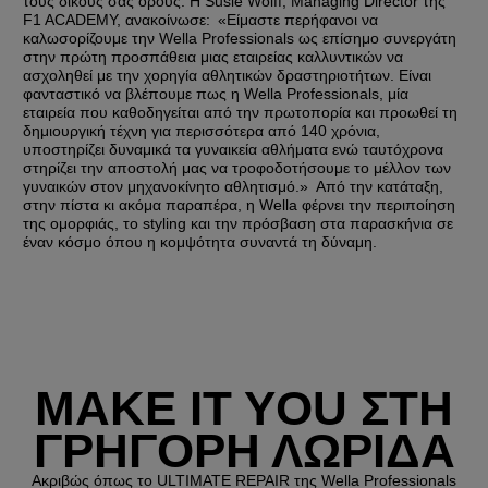
τους δικούς σας όρους. Η Susie Wolff, Managing Director της
F1 ACADEMY, ανακοίνωσε: «Είμαστε περήφανοι να
καλωσορίζουμε την Wella Professionals ως επίσημο συνεργάτη
στην πρώτη προσπάθεια μιας εταιρείας καλλυντικών να
ασχοληθεί με την χορηγία αθλητικών δραστηριοτήτων. Είναι
φανταστικό να βλέπουμε πως η Wella Professionals, μία
εταιρεία που καθοδηγείται από την πρωτοπορία και προωθεί τη
δημιουργική τέχνη για περισσότερα από 140 χρόνια,
υποστηρίζει δυναμικά τα γυναικεία αθλήματα ενώ ταυτόχρονα
στηρίζει την αποστολή μας να τροφοδοτήσουμε το μέλλον των
γυναικών στον μηχανοκίνητο αθλητισμό.» Από την κατάταξη,
στην πίστα κι ακόμα παραπέρα, η Wella φέρνει την περιποίηση
της ομορφιάς, το styling και την πρόσβαση στα παρασκήνια σε
έναν κόσμο όπου η κομψότητα συναντά τη δύναμη.
MAKE IT YOU ΣΤΗ
ΓΡΗΓΟΡΗ ΛΩΡΙΔΑ
Ακριβώς όπως το ULTIMATE REPAIR της Wella Professionals