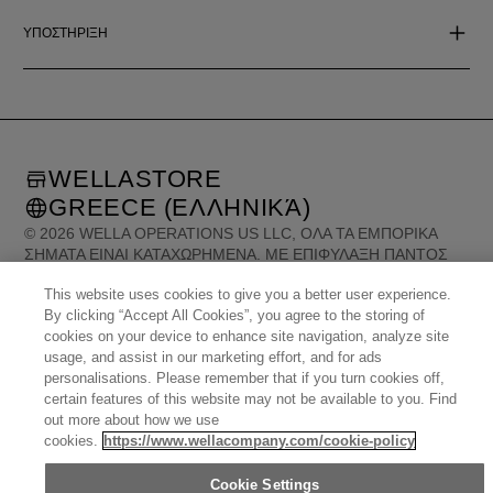
ΥΠΟΣΤΗΡΙΞΗ
WELLASTORE
GREECE (ΕΛΛΗΝΙΚΆ)
©
2026
WELLA OPERATIONS US LLC, ΌΛΑ ΤΑ ΕΜΠΟΡΙΚΆ
ΣΉΜΑΤΑ ΕΊΝΑΙ ΚΑΤΑΧΩΡΗΜΈΝΑ. ΜΕ ΕΠΙΦΎΛΑΞΗ ΠΑΝΤΌΣ
ΔΙΚΑΙΏΜΑΤΟΣ.
This website uses cookies to give you a better user experience.
By clicking “Accept All Cookies”, you agree to the storing of
cookies on your device to enhance site navigation, analyze site
United States (English)
Great Britain (English)
Australia (English)
Portugal (Português)
usage, and assist in our marketing effort, and for ads
Spain (Español)
France (Français)
Canada (English)
Canada (Français)
personalisations. Please remember that if you turn cookies off,
Germany (Deutsch)
Italy (Italiano)
Sweden (English)
certain features of this website may not be available to you. Find
Finland (English)
Netherlands (English)
Norway (English)
Greece (Ελληνικά)
out more about how we use
Belgium (Français)
Denmark (English)
Austria (Deutsch)
Switzerland (Deutsch)
cookies.
https://www.wellacompany.com/cookie-policy
Switzerland (Français)
Poland (Polski)
United Arab Emirates (العربية)
Czech Republic (Čeština)
Brazil (Português)
Japan (日本語)
Cookie Settings