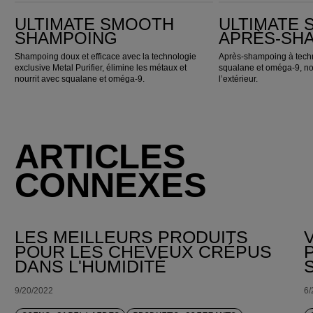
ULTIMATE SMOOTH Shampoing
ULTIMATE SMOOTH Après-shampoing
ULTIMATE SMOOTH
ULTIMATE
SHAMPOING
APRÈS-SH
Shampoing doux et efficace avec la technologie
Après-shampoing à tech
exclusive Metal Purifier, élimine les métaux et
squalane et oméga-9, nour
nourrit avec squalane et oméga-9.
l’extérieur.
ARTICLES
CONNEXES
LES MEILLEURS PRODUITS
POUR LES CHEVEUX CRÉPUS
DANS L'HUMIDITÉ
9/20/2022
6/