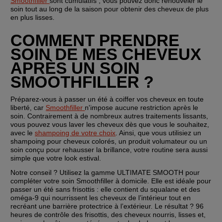
Smoothfiller 
sont cumulatifs ; vous pouvez donc renouveler le 
soin tout au long de la saison pour obtenir des cheveux de plus 
en plus lisses.
COMMENT PRENDRE 
SOIN DE MES CHEVEUX 
APRÈS UN SOIN 
SMOOTHFILLER ?
Préparez-vous à passer un été à coiffer vos cheveux en toute 
liberté, car 
Smoothfiller 
n'impose aucune restriction après le 
soin. Contrairement à de nombreux autres traitements lissants, 
vous pouvez vous laver les cheveux dès que vous le souhaitez, 
avec le 
shampoing de votre choix
. Ainsi, que vous utilisiez un 
shampoing pour cheveux colorés, un produit volumateur ou un 
soin conçu pour rehausser la brillance, votre routine sera aussi 
simple que votre look estival.
Notre conseil ? Utilisez la gamme ULTIMATE SMOOTH pour 
compléter votre soin Smoothfiller à domicile. Elle est idéale pour 
passer un été sans frisottis : elle contient du squalane et des 
oméga-9 qui nourrissent les cheveux de l’intérieur tout en 
recréant une barrière protectrice à l’extérieur. Le résultat ? 96 
heures de contrôle des frisottis, des cheveux nourris, lisses et, 