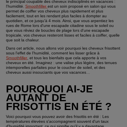
le principal coupable des cheveux indisciplinés en vacances : 
l'humidité. 
Smoothfiller 
est un soin proposé en salon qui vous 
permet de coiffer vos cheveux plus rapidement et plus 
facilement, tout en les rendant plus faciles à dompter au 
quotidien, et ce jusqu'à 4 mois. Ainsi, que vous arpentiez les 
rues de Rome lors d'une escapade citadine sous le soleil ou 
que vous rêviez de boucles de plage lors d'une escapade 
tropicale, vos cheveux resteront lisses et faciles à coiffer, quelle 
que soit la chaleur.   
Dans cet article, nous allons voir pourquoi les cheveux frisottent 
sous l'effet de l'humidité, comment les lisser grâce à 
Smoothfiller
, et tous les bienfaits que cela apporte à vos 
cheveux en été. Imaginez : une valise plus légère, des tenues 
intemporelles parfaites pour le coucher de soleil, et des 
cheveux aussi insouciants que vos vacances… 
POURQUOI AI-JE 
AUTANT DE 
FRISOTTIS EN ÉTÉ ?
Voici pourquoi vous pouvez avoir des frisottis en été : Les 
températures élevées s'accompagnent souvent d'un taux 
d'humidité important, ce qui signifie qu'il y a davantage 