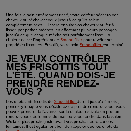
Une fois le soin entièrement rincé, votre coiffeur séchera vos 
cheveux au sèche-cheveux jusqu'à ce qu'ils soient 
complètement secs. Il lissera ensuite vos cheveux au fer à 
lisser, par petites mèches, en effectuant plusieurs passages 
jusqu'à ce que chaque mèche soit parfaitement lisse. La 
chaleur active l'ingrédient de 
Smoothfiller 
pour révéler ses 
propriétés lissantes. Et voilà, votre soin 
Smoothfiller 
est terminé.
JE VEUX CONTRÔLER 
MES FRISOTTIS TOUT 
L'ÉTÉ. QUAND DOIS-JE 
PRENDRE RENDEZ-
VOUS ?
Les effets anti-frisottis de 
Smoothfiller 
durent jusqu'à 4 mois ; 
pensez-y lorsque vous déciderez de prendre rendez-vous. Vous 
pouvez prendre de l'avance sur la chaleur estivale en prenant 
rendez-vous dès le mois de mai, ou vous rendre dans le salon 
Wella le plus proche juste avant vos prochaines vacances 
lointaines. Il est également bon de rappeler que les effets de 