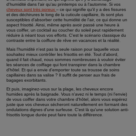
d'humidité dans l'air qu'au printemps ou à l'automne. Si vos 
cheveux sont très poreux 
– ce qui signifie qu'il y a des fissures 
et des déchirures le long de la cuticule capillaire, ils sont plus 
susceptibles d'absorber cette humidité de l'air, ce qui donne un 
aspect frisotté. Ainsi, même après avoir passé une heure à 
vous coiffer, un cocktail au coucher du soleil peut rapidement 
réduire à néant tous vos efforts. C'est le scénario classique du 
contraste entre la coiffure de rêve en vacances et la réalité. 
Mais l'humidité n'est pas la seule raison pour laquelle vous 
souhaitez mieux contrôler les frisottis en été. Tout d'abord, 
quand il fait chaud, nous sommes nombreuses à vouloir éviter 
les séances de coiffage qui font transpirer dans la chambre 
d'hôtel. Et qui a envie d'emporter toute sa trousse de soins 
capillaires dans sa valise ?‏ Il suffit de penser aux frais de 
bagages exorbitants. 
Et puis, imaginez-vous sur la plage, les cheveux encore 
humides après la baignade. Vous n'avez ni le temps (ni l'envie) 
de vous coiffer dans votre chambre d'hôtel, alors vous espérez 
juste que vos cheveux sécheront naturellement en formant des 
ondulations dignes d'une surfeuse. C'est là qu'une solution anti-
frisottis longue durée peut faire toute la différence.