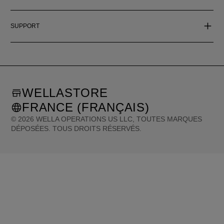
SUPPORT
WELLASTORE
FRANCE (FRANÇAIS)
©
2026
WELLA OPERATIONS US LLC, TOUTES MARQUES
DÉPOSÉES. TOUS DROITS RÉSERVÉS.
United States (English)
Great Britain (English)
Australia (English)
Portugal (Português)
Spain (Español)
France (Français)
Canada (English)
Canada (Français)
Germany (Deutsch)
Italy (Italiano)
Sweden (English)
Finland (English)
Netherlands (English)
Norway (English)
Greece (Ελληνικά)
Belgium (Français)
Denmark (English)
Austria (Deutsch)
Switzerland (Deutsch)
Switzerland (Français)
Poland (Polski)
United Arab Emirates (العربية)
Czech Republic (Čeština)
Brazil (Português)
Japan (日本語)