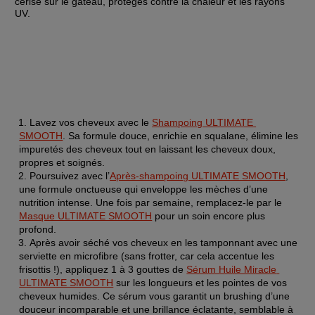
cerise sur le gâteau, protégés contre la chaleur et les rayons 
UV.
Lavez vos cheveux avec le 
Shampoing ULTIMATE 
SMOOTH
. Sa formule douce, enrichie en squalane, élimine les 
impuretés des cheveux tout en laissant les cheveux doux, 
propres et soignés.
Poursuivez avec l’
Après-shampoing ULTIMATE SMOOTH
, 
une formule onctueuse qui enveloppe les mèches d’une 
nutrition intense. Une fois par semaine, remplacez-le par le 
Masque ULTIMATE SMOOTH
 pour un soin encore plus 
profond. 
Après avoir séché vos cheveux en les tamponnant avec une 
serviette en microfibre (sans frotter, car cela accentue les 
frisottis !), appliquez 1 à 3 gouttes de 
Sérum Huile Miracle 
ULTIMATE SMOOTH
 sur les longueurs et les pointes de vos 
cheveux humides. Ce sérum vous garantit un brushing d’une 
douceur incomparable et une brillance éclatante, semblable à 