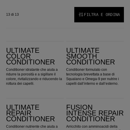
FILTRA E ORDINA
13 di 13
Ultimate Color Conditioner
ULTIMATE SMOOTH Conditioner
ULTIMATE
ULTIMATE
COLOR
SMOOTH
CONDITIONER
CONDITIONER
Conditioner idratante che aiuta a
Conditioner formulato con
ridurre la porosità e a sigillare il
tecnologia brevettata a base di
colore, rivitalizzando e riducendo la
Squalano e Omega‑9 per nutrire i
rottura dei capelli.
capelli dall’interno e dall’esterno.
Ultimate Repair Conditioner
Fusion Intense Repair Conditioner
ULTIMATE
FUSION
REPAIR
INTENSE REPAIR
CONDITIONER
CONDITIONER
Conditioner nutriente che aiuta a
Arricchito con amminoacidi della