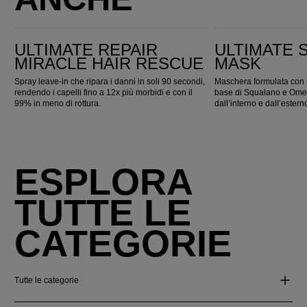
Ultimate Repair Miracle Hair Rescue
ULTIMATE SMOOTH Mask
ULTIMATE REPAIR
ULTIMATE
MIRACLE HAIR RESCUE
MASK
Spray leave-in che ripara i danni in soli 90 secondi,
Maschera formulata con t
rendendo i capelli fino a 12x più morbidi e con il
base di Squalano e Omega
99% in meno di rottura.
dall’interno e dall’estern
ESPLORA
TUTTE LE
CATEGORIE
Tutte le categorie