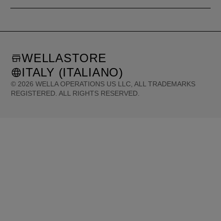
WELLASTORE
ITALY (ITALIANO)
©
2026
WELLA OPERATIONS US LLC, ALL TRADEMARKS
REGISTERED. ALL RIGHTS RESERVED.
United States (English)
Great Britain (English)
Australia (English)
Portugal (Português)
Spain (Español)
France (Français)
Canada (English)
Canada (Français)
Germany (Deutsch)
Italy (Italiano)
Sweden (English)
Finland (English)
Netherlands (English)
Norway (English)
Greece (Ελληνικά)
Belgium (Français)
Denmark (English)
Austria (Deutsch)
Switzerland (Deutsch)
Switzerland (Français)
Poland (Polski)
United Arab Emirates (العربية)
Czech Republic (Čeština)
Brazil (Português)
Japan (日本語)