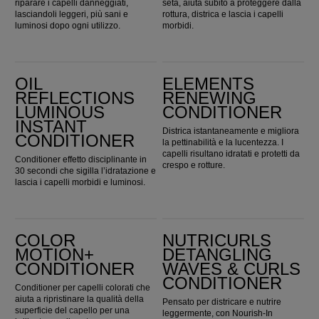
riparare i capelli danneggiati,
seta, aiuta subito a proteggere dalla
lasciandoli leggeri, più sani e
rottura, districa e lascia i capelli
luminosi dopo ogni utilizzo.
morbidi.
Oil Reflections Luminous Instant Conditioner
Elements Renewing Conditioner
OIL
ELEMENTS
REFLECTIONS
RENEWING
LUMINOUS
CONDITIONER
INSTANT
Districa istantaneamente e migliora
CONDITIONER
la pettinabilità e la lucentezza. I
capelli risultano idratati e protetti da
Conditioner effetto disciplinante in
crespo e rotture.
30 secondi che sigilla l’idratazione e
lascia i capelli morbidi e luminosi.
Color Motion+ Conditioner
Nutricurls Detangling Waves & Curls Conditioner
COLOR
NUTRICURLS
MOTION+
DETANGLING
CONDITIONER
WAVES & CURLS
CONDITIONER
Conditioner per capelli colorati che
aiuta a ripristinare la qualità della
Pensato per districare e nutrire
superficie del capello per una
leggermente, con Nourish-In