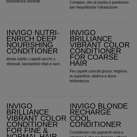
brillantezza vibrante.
Complex, olio di jojoba e pantenolo
per riequilibrare l’idratazione.
Invigo Nutri-Enrich Deep Nourishing Conditioner
Invigo Brilliance Vibrant Color Conditioner for Coarse Hair
INVIGO NUTRI-
INVIGO
ENRICH DEEP
BRILLIANCE
NOURISHING
VIBRANT COLOR
CONDITIONER
CONDITIONER
FOR COARSE
Idrata subito i capelli secchi o
HAIR
stressati, lasciandoli vitali e sani.
Per capelli colorati grossi: migliora
la superficie, districa e dona
brillantezza.
Invigo Brilliance Vibrant Color Conditioner for Fine & Normal Hair
Invigo Blonde Recharge Cool Conditioner
INVIGO
INVIGO BLONDE
BRILLIANCE
RECHARGE
VIBRANT COLOR
COOL
CONDITIONER
CONDITIONER
FOR FINE &
Conditioner con pigmenti viola e
NORMAL HAIR