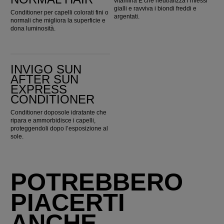
vitamina E che neutralizza i riflessi
gialli e ravviva i biondi freddi e
Conditioner per capelli colorati fini o
argentati.
normali che migliora la superficie e
dona luminosità.
Invigo Sun After Sun Express Conditioner
INVIGO SUN
AFTER SUN
EXPRESS
CONDITIONER
Conditioner doposole idratante che
ripara e ammorbidisce i capelli,
proteggendoli dopo l’esposizione al
sole.
POTREBBERO
PIACERTI
ANCHE