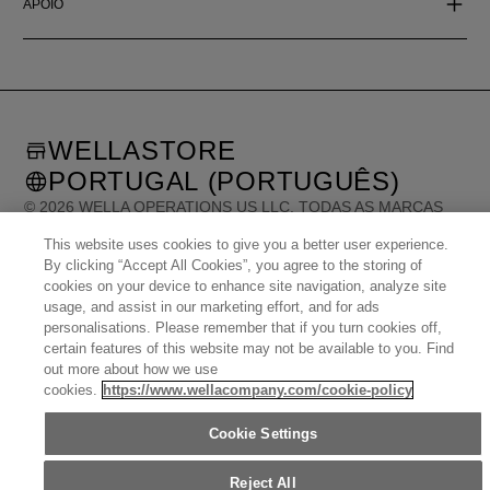
APOIO
WELLASTORE
PORTUGAL (PORTUGUÊS)
©
2026
WELLA OPERATIONS US LLC, TODAS AS MARCAS
REGISTADAS. TODOS OS DIREITOS RESERVADOS.
This website uses cookies to give you a better user experience.
By clicking “Accept All Cookies”, you agree to the storing of
cookies on your device to enhance site navigation, analyze site
United States (English)
Great Britain (English)
Australia (English)
usage, and assist in our marketing effort, and for ads
Portugal (Português)
Spain (Español)
France (Français)
Canada (English)
personalisations. Please remember that if you turn cookies off,
Canada (Français)
Germany (Deutsch)
Italy (Italiano)
Sweden (English)
certain features of this website may not be available to you. Find
Finland (English)
Netherlands (English)
Norway (English)
Greece (Ελληνικά)
out more about how we use
Belgium (Français)
Denmark (English)
Austria (Deutsch)
cookies.
https://www.wellacompany.com/cookie-policy
Switzerland (Deutsch)
Switzerland (Français)
Poland (Polski)
United Arab Emirates (العربية)
Czech Republic (Čeština)
Brazil (Português)
Japan (日本語)
Cookie Settings
Reject All