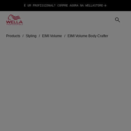
É UM PROFISSIONAL? COMPRE AGORA NA WELLASTORE
Products
Styling
EIMI Volume
EIMI Volume Body Crafter