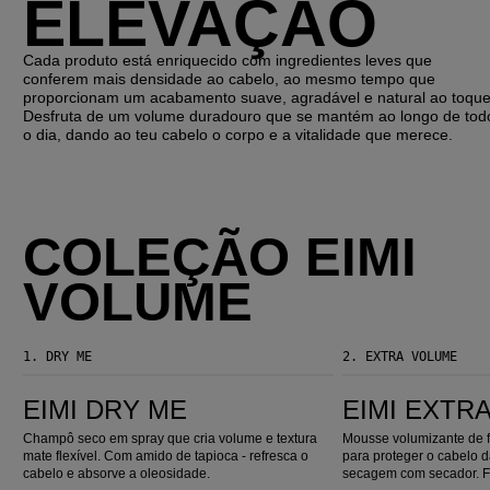
ELEVAÇÃO
Cada produto está enriquecido com ingredientes leves que
conferem mais densidade ao cabelo, ao mesmo tempo que
proporcionam um acabamento suave, agradável e natural ao toque
Desfruta de um volume duradouro que se mantém ao longo de tod
o dia, dando ao teu cabelo o corpo e a vitalidade que merece.
COLEÇÃO EIMI
VOLUME
1.
DRY ME
2.
EXTRA VOLUME
EIMI Dry Me
EIMI Extra Volume
EIMI DRY ME
EIMI EXTR
Champô seco em spray que cria volume e textura
Mousse volumizante de f
mate flexível. Com amido de tapioca - refresca o
para proteger o cabelo 
cabelo e absorve a oleosidade.
secagem com secador. Fi