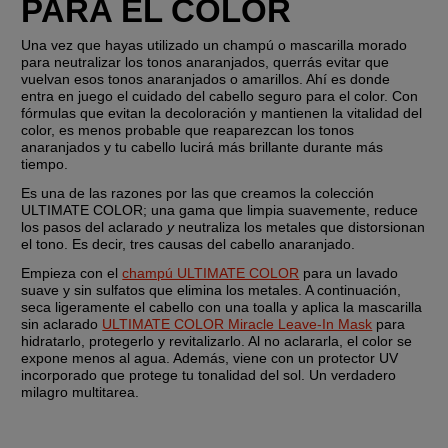
PARA EL COLOR
Una vez que hayas utilizado un champú o mascarilla morado 
para neutralizar los tonos anaranjados, querrás evitar que 
vuelvan esos tonos anaranjados o amarillos. Ahí es donde 
entra en juego el cuidado del cabello seguro para el color. Con 
fórmulas que evitan la decoloración y mantienen la vitalidad del 
color, es menos probable que reaparezcan los tonos 
anaranjados y tu cabello lucirá más brillante durante más 
tiempo.
Es una de las razones por las que creamos la colección 
ULTIMATE COLOR; una gama que limpia suavemente, reduce 
los pasos del aclarado 
y
 neutraliza los metales que distorsionan 
el tono. Es decir, tres causas del cabello anaranjado.
Empieza con el 
champú ULTIMATE COLOR
 para un lavado 
suave y sin sulfatos que elimina los metales. A continuación, 
seca ligeramente el cabello con una toalla y aplica la mascarilla 
sin aclarado 
ULTIMATE COLOR Miracle Leave-In Mask
 para 
hidratarlo, protegerlo y revitalizarlo. Al no aclararla, el color se 
expone menos al agua. Además, viene con un protector UV 
incorporado que protege tu tonalidad del sol. Un verdadero 
milagro multitarea.