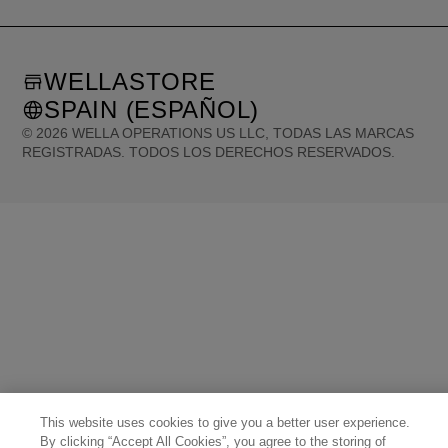
WELLASTORE
SPAIN (ESPAÑOL)
©
2026
WELLA OPERATIONS US LLC, TODAS LAS MARCAS
REGISTRADAS. TODOS LOS DERECHOS RESERVADOS.
United States (English)
Great Britain (English)
Australia (English)
Portugal (Português)
Spain (Español)
France (Français)
Canada (English)
Canada (Français)
Germany (Deutsch)
Italy (Italiano)
Sweden (English)
Finland (English)
Netherlands (English)
Norway (English)
Greece (Ελληνικά)
Belgium (Français)
Denmark (English)
Austria (Deutsch)
Switzerland (Deutsch)
Switzerland (Français)
Poland (Polski)
United Arab Emirates (العربية)
Czech Republic (Čeština)
Brazil (Português)
Japan (日本語)
This website uses cookies to give you a better user experience.
By clicking “Accept All Cookies”, you agree to the storing of